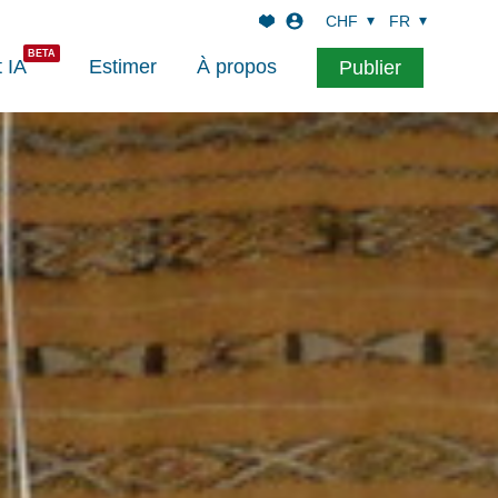
CHF
FR
t IA
Estimer
À propos
Publier