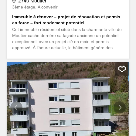
2740 Moutier
3ème étage
A convenir
Immeuble à rénover – projet de rénovation et permis
en force – fort rendement potentiel
Cet immeuble résidentiel situé dans la charmante ville de
Moutier cache derrière sa façade ancienne un potentiel
exceptionnel, avec un projet clé en main et permis
approuvé. À l’heure actuelle, le bâtiment génère des
revenus locatifs nets de CHF 2 200 par mois grâce à la
location de l’unité commerciale, offrant ainsi une
rentabilité immédiate de 4,5% net. Avec le projet de
rénovation complète chiffré, les 5 appartements ainsi que
places de parc prévus augmenterait le rendement net à
6.9%. Moutier, parfaitement situé tel une plateforme
dirigée vers Bienne, Soleure, Bâle ou Delémont, cet
immeuble est un choix idéal pour un projet de
développement immobilier. Il a en plus l’avantage de se
situer au coeur névralgique de la ville, dans une rue
chargée d’histoire et pleine de charme. Le dossier ne
pouvant représenter à sa valeur le potentiel de ce projet,
une discussion sur place ou par téléphone est fortement
recommandée. Pour les plus téméraires...