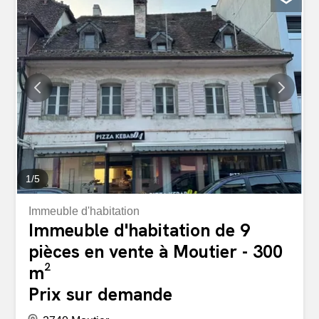
N’attendez plus, contactez-nous pour organiser une
visite! Cette offre de BETTERHOMES se distingue par les
avantages suivants: - très bon rendement - 2 immeubles
et 4 garages - bien situé - proche des commerces -
revenu locatif 50400.- annuel - jardin - etc., etc., etc. ...
Intéressé? Contactez-nous pour une visite gratuite! Rien
de ce qui vous intéresse? Vous trouverez plus de 1 900
autres objets sur: www.betterhomes.ch – Le spécialiste
suisse des transactions immobilières. Vous avez un bien
immobilier à commercialiser? Profitez...
1
/
5
Immeuble d'habitation
Immeuble d'habitation de 9
pièces en vente à Moutier - 300
m²
Prix sur demande