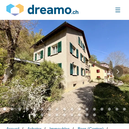
Accueil
Acheter
Immeubles
Bern (Canton)