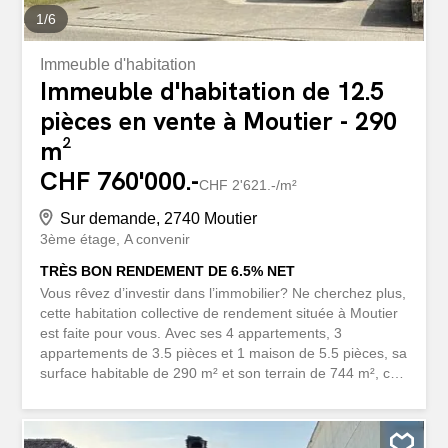
1
/
6
Immeuble d'habitation
Immeuble d'habitation de 12.5
pièces en vente à Moutier - 290
m²
CHF 760'000.-
CHF 2'621.-/m²
Sur demande, 2740 Moutier
3ème étage
A convenir
TRÈS BON RENDEMENT DE 6.5% NET
Vous rêvez d’investir dans l’immobilier? Ne cherchez plus,
cette habitation collective de rendement située à Moutier
est faite pour vous. Avec ses 4 appartements, 3
appartements de 3.5 pièces et 1 maison de 5.5 pièces, sa
surface habitable de 290 m² et son terrain de 744 m², ces
2 immeubles avec ses 4 garages vous offrent un très bon
rendement. Idéalement situé et proche des commerces,
ce bien est une opportunité à ne pas manquer.