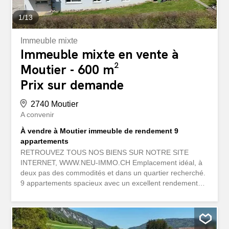
1
/
13
Immeuble mixte
Immeuble mixte en vente à
Moutier - 600 m²
Prix sur demande
2740 Moutier
A convenir
À vendre à Moutier immeuble de rendement 9
appartements
RETROUVEZ TOUS NOS BIENS SUR NOTRE SITE
INTERNET, WWW.NEU-IMMO.CH Emplacement idéal, à
deux pas des commodités et dans un quartier recherché.
9 appartements spacieux avec un excellent rendement
locatif. 4 garages et 4 places de parc pour un revenu
supplémentaire. Joli jardin offrant un cadre agréable pour
les résidents. Rentabilité assurée grâce à un
emplacement stratégique et des loyers stables. Idéal pour