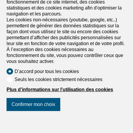
fonctionnement de ce site internet, des cookies
À vendre à Moutier immeuble de 9 appartements tous
statistiques et des cookies marketing afin d'optimiser la
loués
navigation et les parcours.
RETROUVEZ TOUS NOS BIENS SUR NOTRE SITE
Les cookies non-nécessaires (youtube, google, etc..)
INTERNET, WWW.NEU-IMMO.CH Opportunité
permettent de générer des données statistiques sur la
d’investissement exclusive Ne manquez pas cette
façon dont vous utilisez le site ou encore des cookies
occasion unique d’acquérir un immeuble de rendement à
permettant d’afficher des publicités personnalisées sur
Moutier, offrant une surface habitable d'environ 612 m²
leur site en fonction de votre navigation et de votre profil.
répartie sur cinq niveaux. Ce bien se compose de neuf
À l’exception des cookies nécessaires au
appartements avec huit balcons, garantissant un cadre
fonctionnement du site, vous pouvez contrôler ceux que
de vie agréable et un fort potentiel locatif. Entretien
vous souhaitez activer.
soigné et chauffage au mazout pour une gestion
optimale. Sous-sol spacieux offrant de nombreuses
D'accord pour tous les cookies
possibilités de stockage. Grâce à sa localisation
Seuls les cookies strictement nécessaires
stratégique et son rendement fiable, cet immeuble
représente une opportunité d’investissement solide sur le
Plus d'informations sur l'utilisation des cookies
marché immobilier de Moutier. Faites le choix d’un
placement sécurisé avec un excellent potentiel de
Confirmer mon choix
valorisation Entrée en jouissance au plus tôt le 1er janvier
2027
Suivez-nous
sur les réseaux
sociaux
!
1
/
13