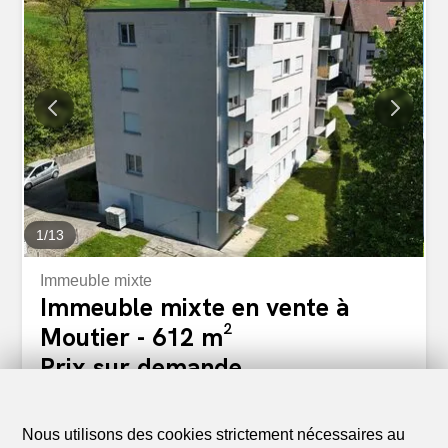
un investissement sûr et pérenne. Fort potentiel locatif,
proximité des transports et des commerces, ce bien offre
un très bon retour sur investissement. Opportunité rare
sur se marché, à saisir rapidement Entrée en jouissance
au plus tôt le 1er janvier 2027
1
/
13
Immeuble mixte
Immeuble mixte en vente à
Moutier - 612 m²
Prix sur demande
2740 Moutier
A convenir
Nous utilisons des cookies strictement nécessaires au