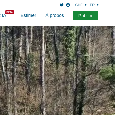
CHF
FR
t IA
Estimer
À propos
Publier