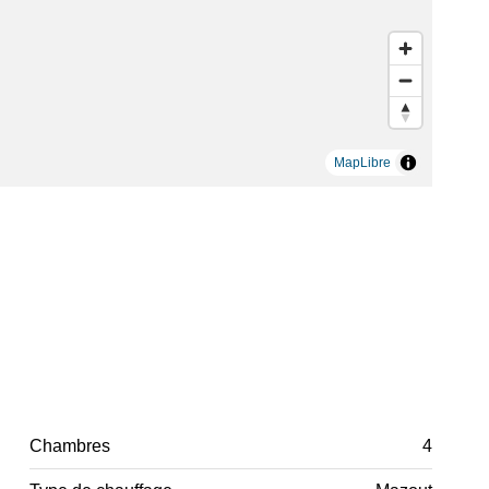
MapLibre
Chambres
4