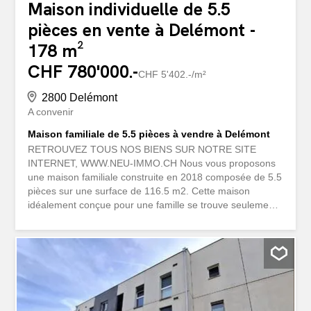
Maison individuelle de 5.5
pièces en vente à Delémont -
178 m²
CHF 780'000.-
CHF 5'402.-/m²
2800 Delémont
A convenir
Maison familiale de 5.5 pièces à vendre à Delémont
RETROUVEZ TOUS NOS BIENS SUR NOTRE SITE
INTERNET, WWW.NEU-IMMO.CH Nous vous proposons
une maison familiale construite en 2018 composée de 5.5
pièces sur une surface de 116.5 m2. Cette maison
idéalement conçue pour une famille se trouve seulement
à 5 minutes à pied de la gare de Delémont et des
transports publics et est également très proche des
magasins et centres commerciaux. Elle pourrait donc très
bien convenir à des personnes sans véhicule automobile.
De plus, elle est très proche des établissements scolaires
qui sont facilement accessibles. Construction : Minergie®
P désigne des constructions à très basse consommation