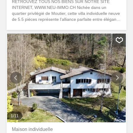
RETROUVEZ TOUS NOS BIENS SUR NOTRE SITE
INTERNET, WWW.NEU-IMMO.CH Nichée dans un
quartier privilégié de Moutier, cette villa individuelle neuve
de 5.5 pièces représente l'alliance parfaite entre élégance
contemporaine, espace et tranquillité. Le rez-de-
chaussée s’ouvre sur un hall d’entrée et de distribution,
menant à un vaste espace de vie lumineux comprenant
séjour, salle à manger et cuisine ouverte, parfait pour
partager des moments conviviaux. Ce niveau dispose
également d’une salle d’eau équipée d’une douche, WC,
lavabo et fenêtre, ainsi que d’un économat offrant un
espace de rangement pratique. Une buanderie/local
technique complète cet étage. À l’étage, un hall de
distribution dessert quatre chambres confortables dont
une qui bénéficie d’un dressing attenant. Une salle de
bain spacieuse, équipée d’une baignoire, d’une douche,
d’un WC, d’un double lavabo et d’une fenêtre, complète
ce niveau. Cette maison bien agencée...
1
/
11
Maison individuelle