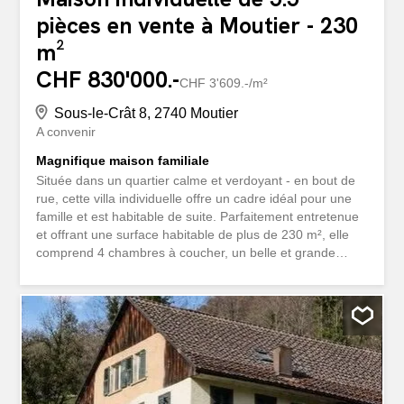
pièces en vente à Moutier - 230
m²
CHF 830'000.-
CHF 3'609.-/m²
Sous-le-Crât 8, 2740 Moutier
A convenir
Magnifique maison familiale
Située dans un quartier calme et verdoyant - en bout de
rue, cette villa individuelle offre un cadre idéal pour une
famille et est habitable de suite. Parfaitement entretenue
et offrant une surface habitable de plus de 230 m², elle
comprend 4 chambres à coucher, un belle et grande
cuisine ouverte sur le séjour avec cheminée. Pour
compléter ce bien exceptionnel, un magnifique jardin
engazonné et arboré, un jardin potager avec verger, un
petit chalet, une terrasse couverte de 18 m2, un garage
et de nombreuses places de parc. Tout est prévu pour
une vie tranquille et confortable. Une opportunité rare
dans un quartier recherché. Une véritable maison de rêve
à ne pas manquer.