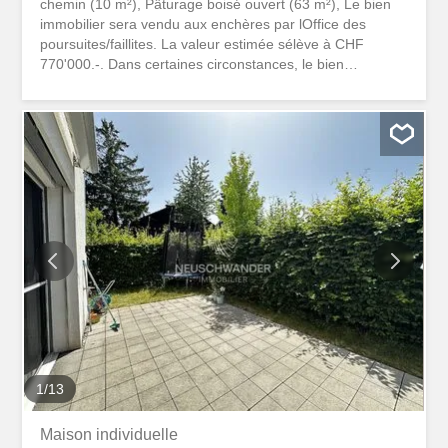
chemin (10 m²), Pâturage boisé ouvert (63 m²), Le bien
immobilier sera vendu aux enchères par lOffice des
poursuites/faillites. La valeur estimée sélève à CHF
770'000.-. Dans certaines circonstances, le bien
immobilier peut être acquis en dessous de sa valeur
estimée. Vous trouverez dans notre CATALOGUE DES
VENTES AUX ENCHÈRES d'autres biens immobiliers à
prix intéressants dans les environs. Pour de plus amples
informations concernant le bien immobilier visé ci-dessus
et la commande du catalogue à bon prix, veuillez
contacter madame Hasler, du lundi au vendredi, de 8h00-
12h30 sauf le mercredi qui reste fermé NUMERO DE
TÉLÉPHONE 031-528 06 78. www.ventesauxencheres.ch
Remarque générale : L'acquéreur ne doit verser AUCUN
FRAIS DE NOTAIRE NI DE COURTAGE. Les données
traitées dans cet exposé nous ont été transmises par des
tiers ou bien ont été tirées de l'expertise commandée par
le...
1
/
13
Maison individuelle