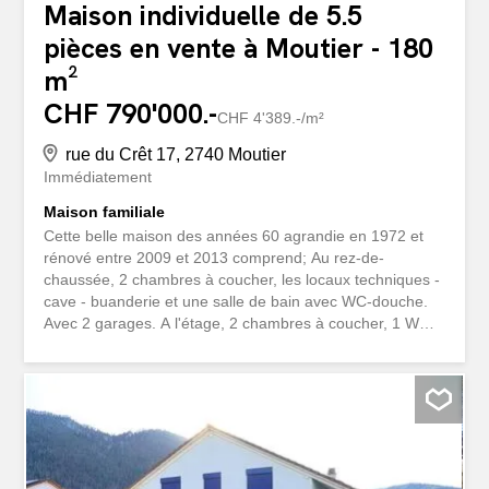
Maison individuelle de 5.5
pièces en vente à Moutier - 180
m²
CHF 790'000.-
CHF 4'389.-/m²
rue du Crêt 17, 2740 Moutier
Immédiatement
Maison familiale
Cette belle maison des années 60 agrandie en 1972 et
rénové entre 2009 et 2013 comprend; Au rez-de-
chaussée, 2 chambres à coucher, les locaux techniques -
cave - buanderie et une salle de bain avec WC-douche.
Avec 2 garages. A l'étage, 2 chambres à coucher, 1 WC
séparé, 1 grande salle de bains avec baignoire - douche -
WC et double vasques, un magnifique séjour-salle à
manger avec cheminée et cuisine ouverte donnant sur
une terrasse en partie couverte de plus de 20m2 avec
une vue à couper le souffle sur le Graitery et la ville.
Niché à la lisière de la forêt, en bout de rue et au calme,
ce petit coin de paradis est disponible dès à présent.