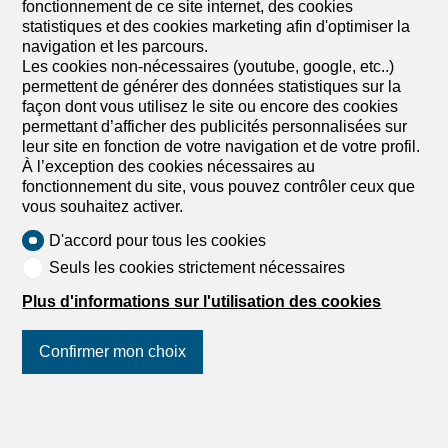
fonctionnement de ce site internet, des cookies
pour l’implantation d’un cabinet de soins, d’un centre de
statistiques et des cookies marketing afin d'optimiser la
bien-être ou d’une salle de fitness haut de gamme. Cette
navigation et les parcours.
propriété de 6 pièces spacieuses est un véritable havre
Les cookies non-nécessaires (youtube, google, etc..)
de paix conçu pour le luxe et le confort, incluant une salle
permettent de générer des données statistiques sur la
de sport entièrement équipée, un sauna, un hammam,
façon dont vous utilisez le site ou encore des cookies
ainsi que deux salles de soins dédiées, et un hall de
permettant d’afficher des publicités personnalisées sur
réception professionnel. Vous bénéficierez également
leur site en fonction de votre navigation et de votre profil.
d’une place de parking sécurisée dans un garage
À l’exception des cookies nécessaires au
souterrain et de nombreuses places extérieures pour la
fonctionnement du site, vous pouvez contrôler ceux que
clientèle. Ne manquez pas cette occasion d’investir dans
vous souhaitez activer.
le bien-être et le luxe, dans un environnement minergie
qui garantit efficacité énergétique et confort optimal. Cette
D'accord pour tous les cookies
offre de BETTERHOMES se distingue par les avantages
Seuls les cookies strictement nécessaires
suivants: - salle de sport avec matériel de fitness - sauna
- hammam - 2 salles de soins - hall de réception - 2...
Plus d'informations sur l'utilisation des cookies
Confirmer mon choix
1
/
12
Suivez-nous
sur les réseaux
Maison
sociaux
!
Maison de 5.5 pièces en vente à