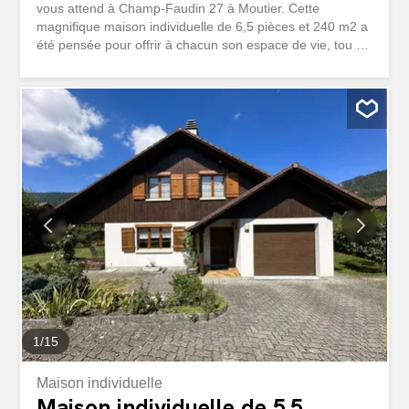
vous attend à Champ-Faudin 27 à Moutier. Cette
magnifique maison individuelle de 6,5 pièces et 240 m2 a
été pensée pour offrir à chacun son espace de vie, tou en
privilégiant les moments de partage. Construite en 2001
et parfaitement entretenue, elle combine à merveille
volume, confort moderne et sécurité pour les enfants.
Pourquoi votre famille va l'adorer - De l'espace pour
grandir : Ses 240 m2 offrent de grands volumes et des
chambres spacieuses où chaque enfant pourra créer son
univers. - Une vie quotidienne fluide : Avec 2 salles d'eau
complètes, la course du matin devient un lointain souvenir
pour toute la tribu. - Sécurité et écologie : Le chauffage
par pompe à chaleur assure un confort thermique sain et
chaleureux tout en préservant votre budget familial. -
Détente en extérieur : Les terrasses couvertes
partiellement aménagées offrent un espace parfait pour
les barbecues en...
1
/
15
Maison individuelle
Maison individuelle de 5.5