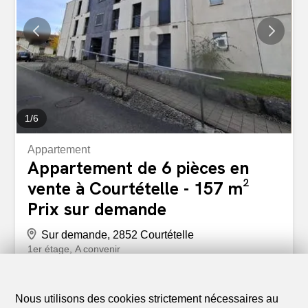
d'énergie et répond aux exigences maximales en termes
de qualité, de confort et d'énergie, grâce notamment à
une excellente enveloppe du bâtiment. À visiter sans plus
tarder
1
/
6
Appartement
Appartement de 6 pièces en
vente à Courtételle - 157 m²
Prix sur demande
Sur demande, 2852 Courtételle
1er étage
A convenir
CABINET DE SOINS OU FITNESS & WELLNESS
Bienvenue sur notre portail d’opportunités, où nous vous
Nous utilisons des cookies strictement nécessaires au
présentons une propriété unique à Courtételle, idéale