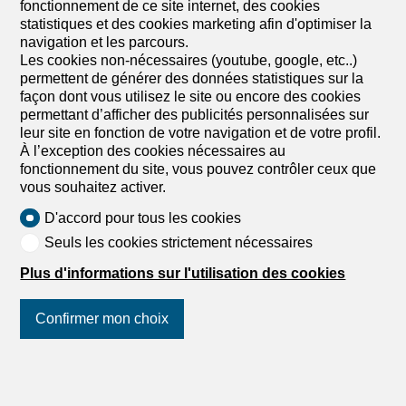
fonctionnement de ce site internet, des cookies
locaux à votre image. Une kitchenette ainsi que des
statistiques et des cookies marketing afin d'optimiser la
sanitaires complètent cette surface. Grâce à son fort
navigation et les parcours.
potentiel d'aménagement et à sa situation au sein d'un
Les cookies non-nécessaires (youtube, google, etc..)
centre d'affaires reconnu, ces bureaux représentent une
permettent de générer des données statistiques sur la
opportunité idéale pour développer votre activité. À
façon dont vous utilisez le site ou encore des cookies
découvrir rapidement !
permettant d’afficher des publicités personnalisées sur
leur site en fonction de votre navigation et de votre profil.
À l’exception des cookies nécessaires au
fonctionnement du site, vous pouvez contrôler ceux que
vous souhaitez activer.
D'accord pour tous les cookies
Seuls les cookies strictement nécessaires
Plus d'informations sur l'utilisation des cookies
Confirmer mon choix
Suivez-nous
sur les réseaux
sociaux
!