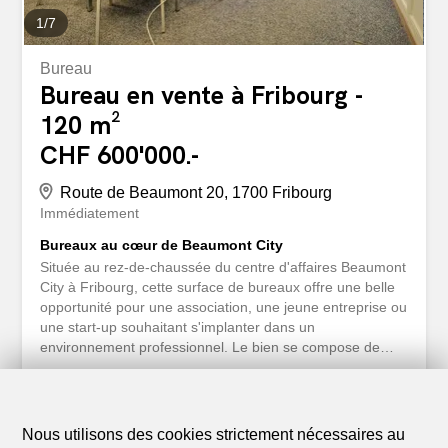
1
/
7
Bureau
Bureau en vente à Fribourg -
120 m²
CHF 600'000.-
Route de Beaumont 20, 1700 Fribourg
Immédiatement
Bureaux au cœur de Beaumont City
Située au rez-de-chaussée du centre d'affaires Beaumont
City à Fribourg, cette surface de bureaux offre une belle
opportunité pour une association, une jeune entreprise ou
une start-up souhaitant s'implanter dans un
environnement professionnel. Le bien se compose de
trois grands bureaux offrant de vastes espaces ouverts,
facilement modulables selon vos besoins. Les
aménagements existants méritent d'être modernisés,
mais la configuration de base est fonctionnelle et
Nous utilisons des cookies strictement nécessaires au
constitue un excellent point de départ pour créer des