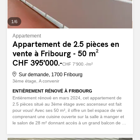
1
/
6
Appartement
Appartement de 2.5 pièces en
vente à Fribourg - 50 m²
CHF 395'000.-
CHF 7'900.-/m²
Sur demande, 1700 Fribourg
3ème étage
A convenir
ENTIÈREMENT RÉNOVÉ À FRIBOURG
Entièrement rénové en mars 2024, cet appartement de
2.5 pièces situé au 3ème étage avec ascenseur est fait
pour vous! Avec ses 50 m², il offre un bel espace de vie
comprenant une cuisine ouverte sur la salle à manger et
le salon de 28 m² donnant accès à un grand balcon de 13
m², une chambre de 13 m² et une salle de bain. Deux
places de parking sont disponibles à CHF 15 000.-