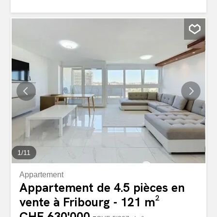
de profiter pleinement des longues soirées d'été tout en
admirant ce panorama. L'appartement se compose d'un
grand hall d'entrée, d'une cuisine habitable entièrement
agencée donnant accès au balcon, d'un séjour lumineux
avec salle à manger donnant également accès au balcon,
de trois chambres à coucher, d'une salle de bains avec
douche, baignoire et WC, ainsi que d'un WC visiteurs.
Une cave située au rez complète ce bien. Une place de
parc intérieure est disponible en sus du prix de vente
pour CHF 30'000.?. L'isolation intégrale du bâtiment a été
refaite en 2025. L'immeuble profite d'un emplacement
pratique, à proximité immédiate des écoles, des
commerces et...
1
/
11
Appartement
Appartement de 4.5 pièces en
vente à Fribourg - 121 m²
CHF 630'000.-