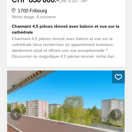
CHF 5'207.-/m²
1700 Fribourg
9ème étage
A convenir
Charmant 4,5 pièces rénové avec balcon et vue sur la
cathédrale
Charmant 4,5 pièces rénové avec balcon et vue sur la
cathédrale Vous recherchez un appartement lumineux,
idéalement situé et offrant une vue exceptionnelle ?
Découvrez ce magnifique 4,5 pièces rénové, niché dans
le quartier du Schoenberg, à deux pas des commerces,
des transports publics et du centre-ville de Fribourg. Ses
atouts : Séjour lumineux avec accès au balcon Balcon de
avec une superbe vue sur la Cathédrale de Fribourg
Cuisine fonctionnelle Trois chambres Salle de bains et
WC visiteurs Appartement rénové, chaleureux et prêt à
vivre Une place de parc couverte ainsi qu'une cave
complètent ce bien, en sus du prix de vente pour CHF
20'000.-. Que vous recherchiez votre future résidence ou
un investissement de qualité, cet appartement réunit
emplacement, confort et potentiel. Contactez-nous pour
recevoir le dossier complet ou organiser une visite.