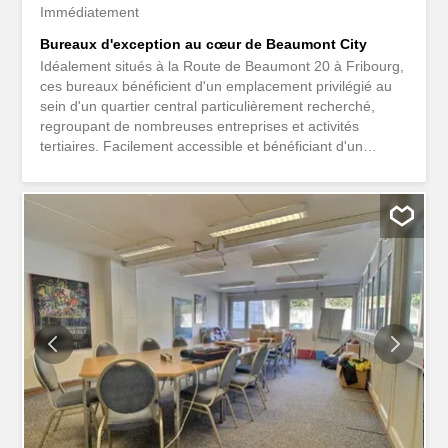
Immédiatement
Bureaux d'exception au cœur de Beaumont City
Idéalement situés à la Route de Beaumont 20 à Fribourg,
ces bureaux bénéficient d'un emplacement privilégié au
sein d'un quartier central particulièrement recherché,
regroupant de nombreuses entreprises et activités
tertiaires. Facilement accessible et bénéficiant d'un
environnement vivant, cette adresse constitue un cadre
idéal pour le développement de votre activité. Répartis
sur une surface totale de 402 m², les locaux séduisent
par leur agencement fonctionnel et leur luminosité.
Environ la moitié de la surface est consacrée à un vaste
open space, offrant un environnement de travail
moderne, collaboratif et agréable. Un espace convivial
aménagé au cœur de cet open space permet aux
collaborateurs de profiter de moments de détente. L'autre
partie des bureaux comprend une spacieuse réception
offrant une excellente première impression à vos
visiteurs, ainsi que plusieurs bureaux individuels de belles
dimensions, parfaitement adaptés...