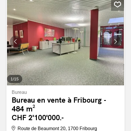
chacune en sus du prix de vente.
https://envisite.net/vtour/y6hjo6ZuaWmsZJylk5-
WZtCgn6TYzKI Cette offre de BETTERHOMES se
distingue par les avantages suivants: - rénové en 2024 -
2.5 pièces de 50 m² - 3ème étage avec ascenseur -
cuisine ouverte sur la salle à manger et le salon de 28 m²
- une chambre de 13 m² - une salle de bain - un grand
balcon de 13 m² - une cave - deux places de parking en
sus disponibles - etc., etc., etc. ... Intéressé? Contactez-
nous pour une visite gratuite! Rien de ce qui vous
intéresse? Vous trouverez plus de 2 000 autres objets
sur: www.betterhomes.ch – Le...
1
/
15
Bureau
Bureau en vente à Fribourg -
484 m²
CHF 2'100'000.-
Route de Beaumont 20, 1700 Fribourg