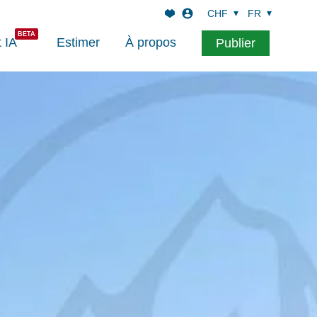
CHF
FR
t IA
Estimer
À propos
Publier