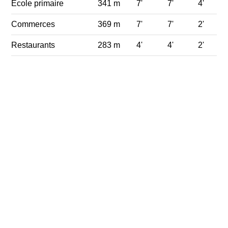
Ecole primaire
341 m
7'
7'
4'
Commerces
369 m
7'
7'
2'
Restaurants
283 m
4'
4'
2'