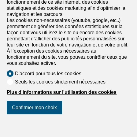
fonctionnement de ce site internet, des cookies
statistiques et des cookies marketing afin d'optimiser la
navigation et les parcours.
Les cookies non-nécessaires (youtube, google, etc..)
permettent de générer des données statistiques sur la
façon dont vous utilisez le site ou encore des cookies
permettant d’afficher des publicités personnalisées sur
leur site en fonction de votre navigation et de votre profil.
À l’exception des cookies nécessaires au
1
/
15
fonctionnement du site, vous pouvez contrôler ceux que
vous souhaitez activer.
Maison jumelée par les garages
D'accord pour tous les cookies
Maison jumelée par les garages
Seuls les cookies strictement nécessaires
de 6.5 pièces en vente à
Plus d'informations sur l'utilisation des cookies
Vésenaz - 278 m²
CHF 3'790'000.-
Confirmer mon choix
CHF 16'478.-/m²
Trémessaz 23, 1222 Vésenaz
Suivez-nous
sur les réseaux
A convenir
sociaux
!
Villa 6.5 pièces jumelée par les couverts