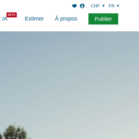
CHF
FR
t IA
Estimer
À propos
Publier