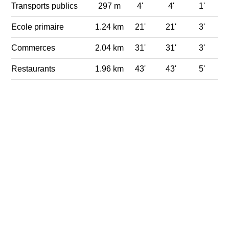
Transports publics
297 m
4'
4'
1'
Ecole primaire
1.24 km
21'
21'
3'
Commerces
2.04 km
31'
31'
3'
Restaurants
1.96 km
43'
43'
5'