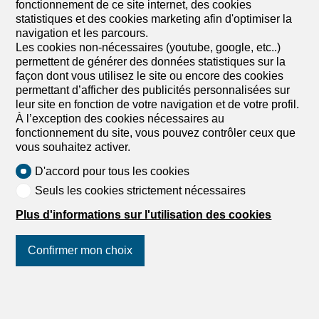
fonctionnement de ce site internet, des cookies
dans un cadre champêtre, 1535 Combremont-le-
statistiques et des cookies marketing afin d'optimiser la
Grand
navigation et les parcours.
A convenir
Les cookies non-nécessaires (youtube, google, etc..)
LES VILLAS DU GRAND PRÉ Villa mitoyenne de 4.5
permettent de générer des données statistiques sur la
pièces – Lot C1
façon dont vous utilisez le site ou encore des cookies
Les Villas du Grand Pré – Votre nouveau chez-vous à
permettant d’afficher des publicités personnalisées sur
Combremont-le-Grand Vous rêvez d'une villa neuve dans
leur site en fonction de votre navigation et de votre profil.
un environnement paisible, tout en restant proche des
À l’exception des cookies nécessaires au
commodités ? Découvrez Les Villas du Grand Pré, une
fonctionnement du site, vous pouvez contrôler ceux que
nouvelle promotion de seulement 5 villas (2 individuelles
vous souhaitez activer.
et 3 contiguës), située au cœur de Combremont-le-
D'accord pour tous les cookies
Grand, dans un cadre verdoyant et convivial. Pensées
pour répondre aux besoins d'aujourd'hui, ces villas offrent
Seuls les cookies strictement nécessaires
des espaces de vie lumineux, une cuisine ouverte sur le
Plus d'informations sur l'utilisation des cookies
séjour, trois chambres, une terrasse, un jardin privatif
ainsi que des combles offrant un potentiel
d'aménagement. Les atouts du projet • Environnement
Confirmer mon choix
calme et agréable • Villas neuves personnalisables selon
vos envies • Pompe à chaleur et panneaux
photovoltaïques • Équipements de qualité, avec un
Suivez-nous
sur les réseaux
upgrade des portes et fenêtres offert sur l'ensemble des
sociaux
!
villas • Jardin privatif et terrasse • École, arrêt de bus et