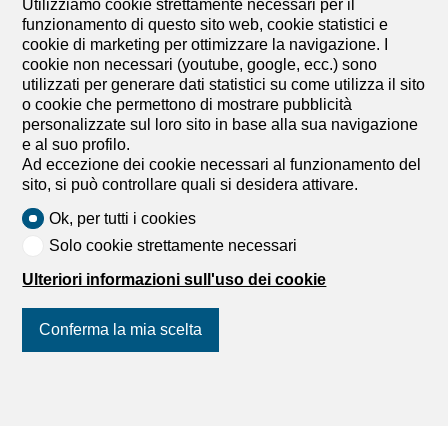
Utilizziamo cookie strettamente necessari per il
Annessi in vendita
funzionamento di questo sito web, cookie statistici e
cookie di marketing per ottimizzare la navigazione. I
cookie non necessari (youtube, google, ecc.) sono
utilizzati per generare dati statistici su come utilizza il sito
o cookie che permettono di mostrare pubblicità
personalizzate sul loro sito in base alla sua navigazione
e al suo profilo.
Ad eccezione dei cookie necessari al funzionamento del
sito, si può controllare quali si desidera attivare.
Ok, per tutti i cookies
Solo cookie strettamente necessari
Ulteriori informazioni sull'uso dei cookie
Conferma la mia scelta
Trova il tuo sogno
Affittare un appartamento
Affittare una casa