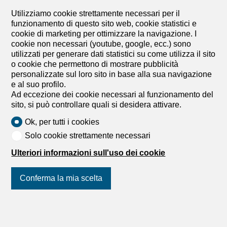
Appartamento di vacanze
Utilizziamo cookie strettamente necessari per il
Appartamento di vacanze con 2
funzionamento di questo sito web, cookie statistici e
cookie di marketing per ottimizzare la navigazione. I
locali in affitto in Crans-
cookie non necessari (youtube, google, ecc.) sono
Montana - 51 m²
utilizzati per generare dati statistici su come utilizza il sito
o cookie che permettono di mostrare pubblicità
Prezzo su richiesta
personalizzate sul loro sito in base alla sua navigazione
e al suo profilo.
Rue du Pas de l'Ours 15, 3963 Crans-Montana
Ad eccezione dei cookie necessari al funzionamento del
Piano giardino
Da convenire
sito, si può controllare quali si desidera attivare.
LOC 282 - AMBASSADEURS A
Ok, per tutti i cookies
Disponibile a settimana a partire da CHF 1.190 a
Solo cookie strettamente necessari
settimana*. Situato nel cuore di Crans-Montana, questo
appartamento ristrutturato si trova al livello giardino di un
Ulteriori informazioni sull'uso dei cookie
edificio in posizione ideale, a soli 3 minuti a piedi dal
centro della località. Beneficiando di una posizione
Conferma la mia scelta
privilegiata, la proprietà si trova a circa 100 metri dagli
impianti di risalita Chetzeron - Cry d'Err, che offrono un
accesso facile e veloce alla zona sciistica.
L'appartamento beneficia inoltre dell'immediata vicinanza
Unisciti a noi
sui social network
!
a tutte le comodità della località: negozi, ristoranti,