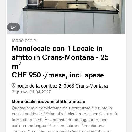
i servizi. Sono disponibili posti auto esterni di fronte alla
residenza. Il monolocale è dotato di un letto a castello,
un...
1
/
4
Monolocale
Monolocale con 1 Locale in
affitto in Crans-Montana - 25
m²
CHF 950.-/mese, incl. spese
route de la combaz 2, 3963 Crans-Montana
2° piano
01.04.2027
Monolocale nuovo in affitto annuale
Questo studio completamente ristrutturato è situato in
posizione ideale. Vicino alla funicolare e ai servizi, si può
fare tutto a piedi. È composto da un soggiorno, una
cucina e un bagno. Per completare c’è anche una
cantina. Ce studio entièrement rénové est idéalement