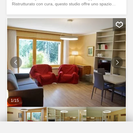
Ristrutturato con cura, questo studio offre uno spazio
abitativo confortevole di 27m2 Con cucina attrezzata e
una sala doccia con WC per gli ospiti, gli spazi abitativi
sono ben delimitati per una vita pratica e piacevole.
L’affitto non include elettricità, internet e TV. Studio
meublé idéalement situé en centre-ville de Crans-
Montana, dans un quartier résidentiel calme. À deux pas
des commerces et du parc, avec parking disponible.
Rénové avec soin, ce studio offre un espace de vie
confortable de 27m2 Avec cuisine équipée et une salle de
douche avec WC visiteur, les espaces de vie sont bien
délimités pour une vie pratique et agréable. La location
n'inclus pas l'électricité, internet et TV.
1
/
15