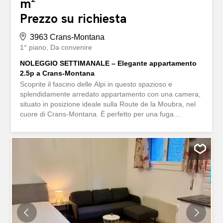
m²
Prezzo su richiesta
3963 Crans-Montana
1° piano
Da convenire
NOLEGGIO SETTIMANALE – Elegante appartamento
2.5p a Crans-Montana
Scoprite il fascino delle Alpi in questo spazioso e
splendidamente arredato appartamento con una camera,
situato in posizione ideale sulla Route de la Moubra, nel
cuore di Crans-Montana. È perfetto per una fuga
romantica o per una tranquilla vacanza in montagna.
Situato in una posizione privilegiata, l’appartamento offre
un facile accesso alle piste da sci, ai sentieri
escursionistici, ai ristoranti, ai negozi e al vivace centro
del paese. Che siate qui per gli sport invernali o per le
avventure estive, tutto è a portata di mano. Descrizione
della proprietà: – 87 m² di spazio abitativo luminoso e
confortevole – 1 elegante camera da letto con bagno
privato – Ampio soggiorno con grandi finestre e vista sulle
montagne – Cucina completamente attrezzata con