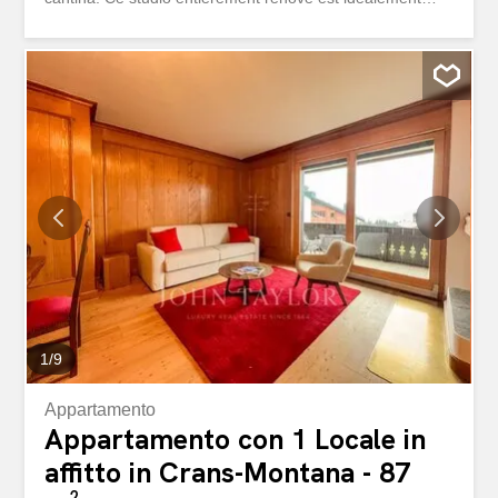
situé. Proche du funiculaire et des commodités, vous
pouvez tous faire à pied. Il se compose d'une pièce de
vie, d'une kitchenette et d'une salle de bain. Pour
compléter il y a également une cave.
1
/
9
Appartamento
Appartamento con 1 Locale in
affitto in Crans-Montana - 87