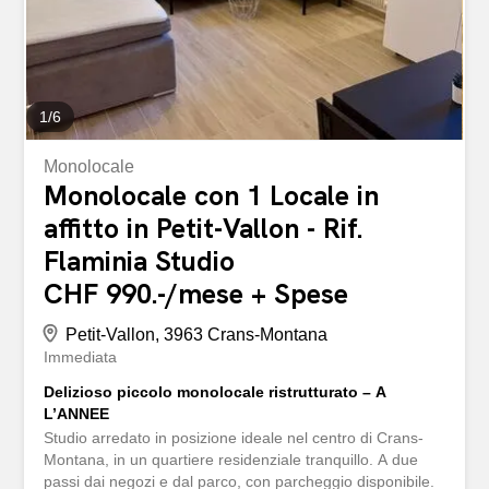
elettrodomestici moderni – Balcone di 15 m² ideale per
rilassarsi e godersi l’aria fresca delle Alpi – 1 posto auto
privato – 1 armadietto per gli sci per riporre l’attrezzatura
– 1 lavanderia comune Servizi di...
1
/
6
Monolocale
Monolocale con 1 Locale in
affitto in Petit-Vallon - Rif.
Flaminia Studio
CHF 990.-/mese + Spese
Petit-Vallon, 3963 Crans-Montana
Immediata
Delizioso piccolo monolocale ristrutturato – A
L’ANNEE
Studio arredato in posizione ideale nel centro di Crans-
Montana, in un quartiere residenziale tranquillo. A due
passi dai negozi e dal parco, con parcheggio disponibile.