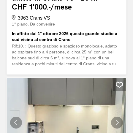
CHF 1'000.-/mese
3963 Crans VS
1° piano
Da convenire
In affitto dal 1° ottobre 2026 questo grande studio a
sud vicino al centro di Crans
Rif:10. : Questo grazioso e spazioso monolocale, adatto
ad ospitare fino a 4 persone, di circa 25 m² con un bel
balcone sud di circa 6 m², si trova al 1° piano di una
residenza a pochi minuti dal centro di Crans, vicino a tutti
i servizi. La residenza dispone di posti auto esterni.
L’appartamento è dotato di un letto a castello, un letto
matrimoniale e diversi armadi. La fermata del bus navetta
gratuito si trova proprio sotto l’edificio. Disponibile dal 1°
ottobre 2026 al 15 luglio 2027. Non è più un sogno, è
realtà Cogliete questa opportunità che vi aspetta...
************************ Rif. 10: Questo grazioso e ben
arredato monolocale, adatto ad ospitare fino a 4 persone,
offre circa 25 m² di spazio abitabile e dispone di un bel
balcone sud di circa 6 m². Si trova al 1° piano di una
residenza a pochi minuti dal centro di Crans, vicino a tutti