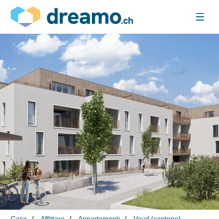
Casa
Affittare
Appartamenti
Vaud (cantone)