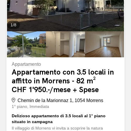
negozi e trasporti pubblici - ecc., ecc., ecc. … Interessati?
Contattateci per una visita senza impegno – è...
1
/
8
Appartamento
Appartamento con 3.5 locali in
affitto in Morrens - 82 m²
CHF 1'950.-/mese + Spese
Chemin de la Marionnaz 1, 1054 Morrens
1° piano
Immediata
Delizioso appartamento di 3.5 locali al 1° piano
situato in campagna
Il villaggio di Morrens vi invita a scoprire la natura