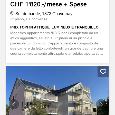
CHF 1'820.-/mese + Spese
Sur demande, 1373 Chavornay
2° piano
Da convenire
PRIX TOP! IN ATTIQUE, LUMINEUX E TRANQUILLO
Magnifico appartamento di 3.5 locali completato da un
attico aggiuntivo, situato al 2° piano di un piccolo e
piacevole condominio. L’appartamento è composto da
due camere da letto confortevoli, un grande bagno e una
cucina completamente attrezzata e arredata, aperta su
un accogliente soggiorno. L’appartamento offre ampi
spazi, molta luce durante tutto il giorno e un’atmosfera
accogliente. L’ambiente tranquillo permette di godere di
un ambiente di vita sereno pur rimanendo in prossimità
immediata di negozi, trasporti e servizi di uso quotidiano.
Questa offerta di BETTERHOMES si distingue per i
seguenti vantaggi: - attico aggiuntivo che offre uno spazio
versatile - 2° piano luminoso - due camere da letto
confortevoli - grande bagno - cucina completamente
attrezzata - ampi spazi - buona illuminazione naturale -
posizione centrale in Grand-Rue - vicinanza immediata a