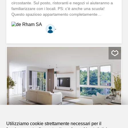
circostante. Sul posto, ristoranti e negozi vi aiuteranno a
familiarizzare con i locali. PS: c’è anche una scuola!
Questo spazioso appartamento completamente
ristrutturato è composto da: - Ingresso con armadio a
muro - Soggiorno - Cucina completamente attrezzata - 2
-
camere da letto - Bagno - WC separato - Cantina Un bel
balcone completa piacevolmente questo appartamento. È
possibile affittare 1 o 2 posti auto esterni al prezzo di CHF
60.- al mese Per ulteriori informazioni su questo immobile
o per organizzare una visita, vi invitiamo a compilare il
modulo di contatto. Le village de Morrens vous invite à
sillonner la nature environnante. Sur place, restaurants et
commerces vous aideront à connaître rapidement les
habitués des lieux. PS: il y a aussi une école! Ce spacieux
logement entièrement rénové se compose de la façon
suivante: - Hall d'entrée avec armoire murale - Séjour -
Cuisine entièrement agencée - 2...
Utilizziamo cookie strettamente necessari per il