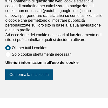
funzionamento di questo sito web, cookie statistici e
cookie di marketing per ottimizzare la navigazione. I
Appartamento
cookie non necessari (youtube, google, ecc.) sono
Appartamento con 2.5 locali in
utilizzati per generare dati statistici su come utilizza il sito
o cookie che permettono di mostrare pubblicità
affitto in Le Mont-sur-Lausanne
personalizzate sul loro sito in base alla sua navigazione
- 50 m²
e al suo profilo.
Ad eccezione dei cookie necessari al funzionamento del
Prezzo su richiesta
sito, si può controllare quali si desidera attivare.
Chemin de la Grangette 1, 1052 Le Mont-sur-
Ok, per tutti i cookies
Lausanne
Solo cookie strettamente necessari
15.01.2027
Ulteriori informazioni sull'uso dei cookie
Appartamento di 2.5 locali – G-One, Le Mont-sur-
Lausanne
Situati nel quartiere G-One a Mont-sur-Lausanne, questi
Conferma la mia scelta
appartamenti offrono spazi confortevoli e luminosi in un
ambiente moderno e piacevole. L’edificio gode di una
posizione ideale, vicino ai negozi, ai trasporti pubblici e a
Unisciti a noi
sui social network
!
tutte le comodità necessarie per la vita quotidiana. Questi
alloggi sono ideali per persone singole o per coppie che
cercano un ambiente di vita pratico e funzionale. Per
ulteriori informazioni, vi invitiamo a contattarci. Sono