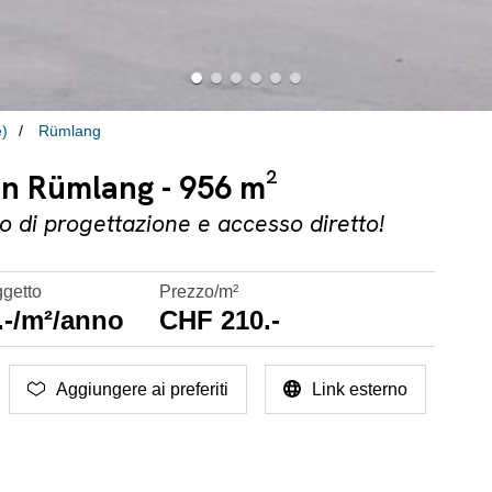
e)
Rümlang
in Rümlang - 956 m²
 di progettazione e accesso diretto!
ggetto
Prezzo/m²
.-/m²/anno
CHF 210.-
Aggiungere ai preferiti
Link esterno