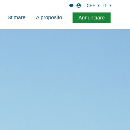
CHF
IT
Stimare
A proposito
Annunciare