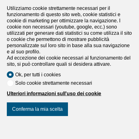
Avenue Du Mont-Blanc 30, 1196 Gland
Da convenire
Utilizziamo cookie strettamente necessari per il
funzionamento di questo sito web, cookie statistici e
Industria
cookie di marketing per ottimizzare la navigazione. I
MONT-BLANC 30 – Box e semipiattaforme flessibili,
cookie non necessari (youtube, google, ecc.) sono
Plug&Play Superfici di stoccaggio sicure per veicoli da 71
utilizzati per generare dati statistici su come utilizza il sito
m2 a 1’000 m2. Superfici flessibili e pronte all’uso, situate
o cookie che permettono di mostrare pubblicità
sulle rive del lago, a metà strada tra Losanna e Ginevra.
personalizzate sul loro sito in base alla sua navigazione
Composizione delle superfici vuote: RDC: box di 71 m2 1°
e al suo profilo.
seminterrato: mezzanino di 454 m2 (21 posti) 3° piano
Ad eccezione dei cookie necessari al funzionamento del
interrato: mezzanino di 475 m2 (21 posti) Composizione
sito, si può controllare quali si desidera attivare.
delle superfici vuote: Alarme anti-intrusione con
videosorveglianza Rilevatori di apertura porte e controllo
Ok, per tutti i cookies
movimento Accesso sicuro tramite badge o codice
Solo cookie strettamente necessari
numerico Contratto di controllo di sorveglianza con
società di intervento Porta sezionale sicura (L 5,5 m x H 2
Ulteriori informazioni sull'uso dei cookie
m) Accesso montacarichi veicolo 3.5T (L 3 m x H 2 m)
Superficie sprinkler Sas comune dotato di ascensore
Conferma la mia scelta
Servizi igienici comuni Servizio di portineria / controllo
degli accessi, pulizia e manutenzione delle parti comuni
Resina per pavimento Affitti: 1° e 3° SS:
CHF170.-/m2/anno Box: CHF240.-/m2/anno Spese...
Unisciti a noi
sui social network
!