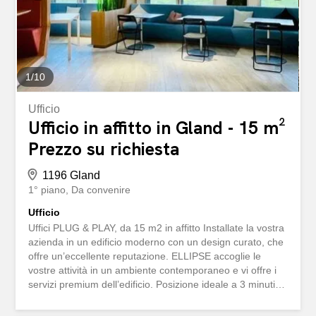
zones industrielles souvent bien grises. Ce bâtiment neuf
et lumineux, idéalement situé à 5 minutes de l'autoroute
A1 et à 10 minutes à...
1
/
10
Ufficio
Ufficio in affitto in Gland - 15 m²
Prezzo su richiesta
1196 Gland
1° piano
Da convenire
Ufficio
Uffici PLUG & PLAY, da 15 m2 in affitto Installate la vostra
azienda in un edificio moderno con un design curato, che
offre un’eccellente reputazione. ELLIPSE accoglie le
vostre attività in un ambiente contemporaneo e vi offre i
servizi premium dell’edificio. Posizione ideale a 3 minuti a
piedi dalla stazione ferroviaria Facile accesso
all’autostrada a 5 minuti Numerose possibilità di