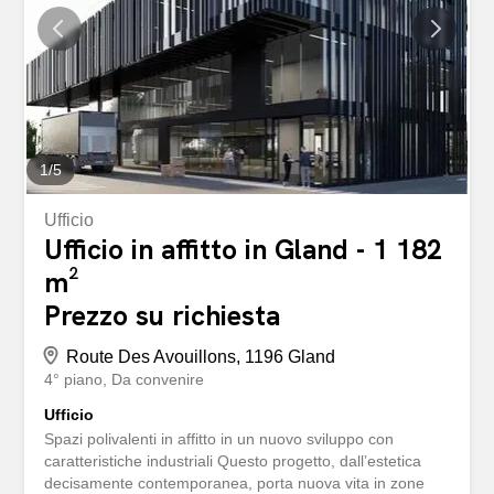
environnement contemporain. Situation idéale à 3
minutes à pied de la gare Accès à l'autoroute facile à 5
minutes Nombreuses places de parking Plateau de 450
m2 Aménagements modernes et modulables Salles de
conférences Service de restauration Espace catering
Fibre...
1
/
5
Ufficio
Ufficio in affitto in Gland - 1 182
m²
Prezzo su richiesta
Route Des Avouillons, 1196 Gland
4° piano
Da convenire
Ufficio
Spazi polivalenti in affitto in un nuovo sviluppo con
caratteristiche industriali Questo progetto, dall’estetica
decisamente contemporanea, porta nuova vita in zone