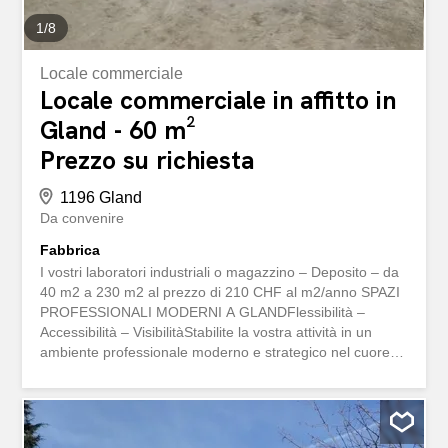
1
/
8
Locale commerciale
Locale commerciale in affitto in
Gland - 60 m²
Prezzo su richiesta
1196 Gland
Da convenire
Fabbrica
I vostri laboratori industriali o magazzino – Deposito – da
40 m2 a 230 m2 al prezzo di 210 CHF al m2/anno SPAZI
PROFESSIONALI MODERNI A GLANDFlessibilità –
Accessibilità – VisibilitàStabilite la vostra attività in un
ambiente professionale moderno e strategico nel cuore
della regione della Côte.Scoprite spazi modulabili da 40 a
230 m2, all’interno di un’ampia superficie di oltre 500 m2,
perfettamente adatti ad aziende, artigiani, attività di
servizi, magazzini leggeri, uffici o showroom.Condizioni di