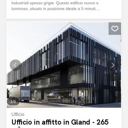
industriali spesso grigie. Questo edificio nuovo e
luminoso, situato in posizione ideale a 5 minuti
dall’autostrada A1 e a 10 minuti a piedi dalla stazione di
Gland, offre spazi polivalenti in affitto. . - Superfici
disponibili da 400 m2 a 4700 m2 su 4 piani - Altezza sotto
il solaio fino a 3,50 m - Carico utile: 1000 kg/m2 al piano
terra e 500 kg/m2 ai piani superiori. - Standard Minergie -
Campi di sonde geotermiche per la produzione di calore -
250m2 di pannelli fotovoltaici sul tetto Le superfici
saranno disponibili a partire da febbraio 2025 Espaces
polyvalents à louer dans un nouveau développement aux
caractéristiques industrielles D'une esthétique résolument
contemporaine, ce projet donne un nouveau souffle à des
zones industrielles souvent bien grises. Ce bâtiment neuf
et lumineux, idéalement situé...
1
/
5
Ufficio
Ufficio in affitto in Gland - 265