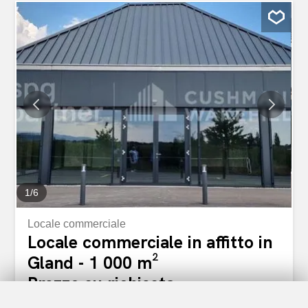
parcheggio Uffici completamente attrezzati da 15 m2
Arredi moderni Sale conferenze e Phone Booth ad
accesso libero Servizio di ristorazione Spazio catering
Fibra ottica Economato con stampante Distribuzione della
posta Servizio di pulizia completo Disponibilità: Immediata
Prezzo e dossier completo su richiesta Bureaux PLUG &
PLAY, dès 15 m2 à louer Installez votre entreprise dans
un immeuble moderne au design soigné, offrant un
excellent standing. ELLIPSE accueille vos activités dans
un environnement contemporain et profitez des services
premium proposés dans l'immeuble...
1
/
6
Locale commerciale
Locale commerciale in affitto in
Gland - 1 000 m²
Prezzo su richiesta