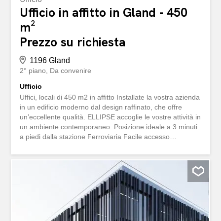
Ufficio in affitto in Gland - 450
m²
Prezzo su richiesta
1196 Gland
2° piano
Da convenire
Ufficio
Uffici, locali di 450 m2 in affitto Installate la vostra azienda
in un edificio moderno dal design raffinato, che offre
un’eccellente qualità. ELLIPSE accoglie le vostre attività in
un ambiente contemporaneo. Posizione ideale a 3 minuti
a piedi dalla stazione Ferroviaria Facile accesso
all’autostrada a 5 minuti Numerose possibilità di
parcheggio Piano di 450 m2 Ammobiliamento moderno e
modulabile Sale conferenze Servizio di ristorazione
Spazio catering Fibra ottica Disponibilità: Immediata
Prezzo e dossier completo su richiesta Bureaux, locaux
de 450 m2 à louer Installez votre entreprise dans un
immeuble moderne au design soigné, offrant un excellent
standing. ELLIPSE accueille vos activités dans un