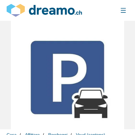
Casa
Affittare
Parcheggi
Vaud (cantone)