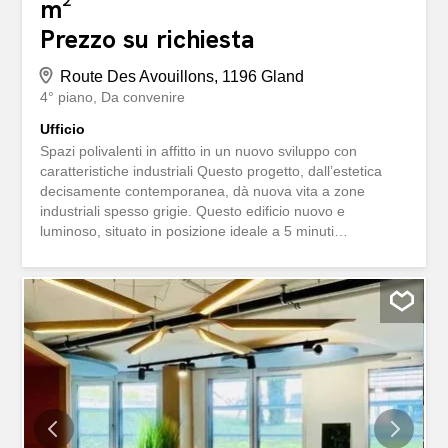
m²
Prezzo su richiesta
Route Des Avouillons, 1196 Gland
4° piano
Da convenire
Ufficio
Spazi polivalenti in affitto in un nuovo sviluppo con
caratteristiche industriali Questo progetto, dall’estetica
decisamente contemporanea, dà nuova vita a zone
industriali spesso grigie. Questo edificio nuovo e
luminoso, situato in posizione ideale a 5 minuti
dall’autostrada A1 e a 10 minuti a piedi dalla stazione di
Gland, offre in affitto superfici polivalenti. . - Superfici
disponibili da 265 m2 a 4700 m2 su 4 piani - Altezza sotto
il solaio fino a 3,50 m - Carico utile: 1000 kg/m2 al piano
terra e 500 kg/m2 ai piani superiori. - Standard Minergie -
Campi di sonde geotermiche per la produzione di calore -
250m2 di pannelli fotovoltaici sul tetto Espaces
polyvalents à louer dans un nouveau développement aux
caractéristiques industrielles D'une esthétique résolument
contemporaine, ce projet donne un nouveau souffle à des