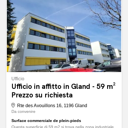
locazione vantaggioseCanone di locazione: CHF
210.-/m2/anno, escluse le speseUna soluzione flessibile
che permette di adattare le superfici alle vostre esigenze
reali, controllando al contempo i costi operativi.Spazi
progettati per la performance ? Superfici modulabili in
base alle vostre esigenze? Spazi luminosi con
abbondante luce naturale? Altezza del soffitto
confortevole ? Ascensore accessibile alle persone con
mobilità ridotta ? Cucina attrezzata e servizi...
Ufficio
Ufficio in affitto in Gland - 59 m²
Prezzo su richiesta
Rte des Avouillons 16, 1196 Gland
Da convenire
Surface commerciale de plein-pieds
Questa superficie di 59 m2 si trova nella zona industriale