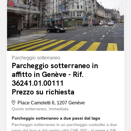
Facile accesso per la consegna o la clientela Ideale per:
Laboratorio, showroom, attività artigianale o spazio
logistico. Un bene raro e funzionale, che combina
accessibilità, comfort e versatilità! Local d'exception au
RDC : 270...
Parcheggio sotterraneo
Parcheggio sotterraneo in
affitto in Genève - Rif.
36241.01.00111
Prezzo su richiesta
Place Camoletti 6, 1207 Genève
Quinto sotterraneo
Immediata
Parcheggio sotterraneo a due passi dal lago
Parcheggio sotterraneo in un parcheggio custodito a due
passi dal lago e dal centro città CHF 450.- al mese + IVA