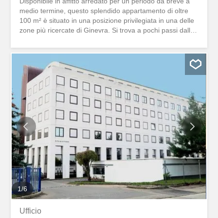
Disponibile in affitto arredato per un periodo da breve a
medio termine, questo splendido appartamento di oltre
100 m² è situato in una posizione privilegiata in una delle
zone più ricercate di Ginevra. Si trova a pochi passi dalle
linee del tram 13 e 17 (fermata Grange-Canal) e a 5
minuti dal centro città. I vantaggi dell’appartamento: ✨
Situato al penultimo piano, offre una bella luminosità
naturale ✨ Tre camere da letto confortevoli ✨ Splendida
terrazza privata di 40 m² con vista panoramica sul verde
e sul Salève ✨ Cucina completamente attrezzata con
bancone bar e zona pranzo che può ospitare fino a 10
persone ✨ Un bagno con WC ✨ Una doccia con WC ✨
Internet ad alta velocità in fibra ottica ✨ Biancheria da
letto, asciugamani, stoviglie e elettrodomestici inclusi Il
canone di locazione comprende: ✔️ Acqua ✔ ️
Riscaldamento ✔️ Elettricità (consumo ragionevole) ✔️
Internet ad alta velocità (fibra ottica) ✔️ Tutte le spese
correnti Questo...
1
/
6
Ufficio