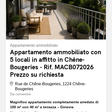
due passi dal centro città, vicino al Giardino Inglese e al
porto, offrendo un facile accesso a negozi, ristoranti,
banche e servizi di prossimità. I mezzi pubblici sono a
pochi metri di distanza, con una fermata dell’autobus e
del tram a...
1
/
5
Appartamento ammobiliato
Appartamento ammobiliato con
5 locali in affitto in Chêne-
Bougeries - Rif. MACB072026
Prezzo su richiesta
Rue de Chêne-Bougeries, 1224 Chêne-
Bougeries
Da convenire
Magnifico appartamento completamente arredato di
100 m² con 40 m² a terrazza – Ginevra