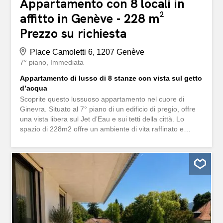
Appartamento con 8 locali in
affitto in Genève - 228 m²
Prezzo su richiesta
Place Camoletti 6, 1207 Genève
7° piano
Immediata
Appartamento di lusso di 8 stanze con vista sul getto
d’acqua
Scoprite questo lussuoso appartamento nel cuore di
Ginevra. Situato al 7° piano di un edificio di pregio, offre
una vista libera sul Jet d’Eau e sui tetti della città. Lo
spazio di 228m2 offre un ambiente di vita raffinato e
spazioso, perfetto per grandi progetti familiari o per
eleganti ricevimenti. Dispone di: 2 camere da letto con
doccia e armadi, 2 camere da letto con bagno, armadi e
balcone, 2 bagni per gli ospiti, una cucina con vista sul
getto d’acqua e una cucina con accesso al balcone. I due
grandi saloni a fila contigua hanno da un lato la vista sul
getto d’acqua e dall’altro la vista sui tetti e sulla guglia
della cattedrale di San Pietro. Hanno anche una grande
libreria e armadi su misura. L’appartamento è situato a