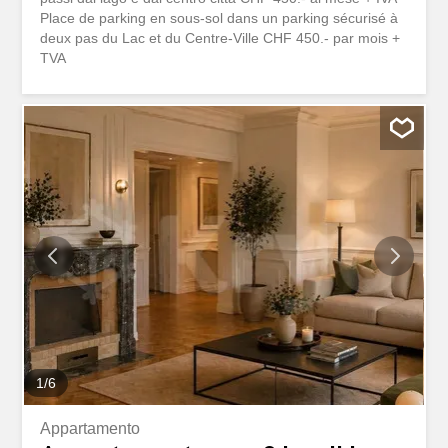
Place de parking en sous-sol dans un parking sécurisé à
deux pas du Lac et du Centre-Ville CHF 450.- par mois +
TVA
1
/
6
Appartamento