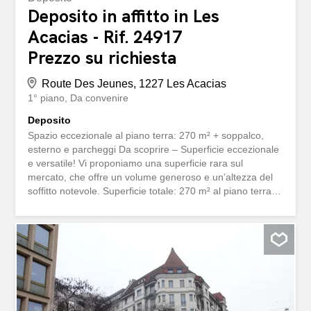
Deposito in affitto in Les
Acacias - Rif. 24917
Prezzo su richiesta
Route Des Jeunes, 1227 Les Acacias
1° piano
Da convenire
Deposito
Spazio eccezionale al piano terra: 270 m² + soppalco,
esterno e parcheggi Da scoprire – Superficie eccezionale
e versatile! Vi proponiamo una superficie rara sul
mercato, che offre un volume generoso e un’altezza del
soffitto notevole. Superficie totale: 270 m² al piano terra +
soppalco di 165 m² + esterno privato di 230 m², 4 posti
auto privati. Situata al piano terra, questa superficie gode
di un’eccezionale luminosità naturale e di un accesso a
livello del terreno, che garantisce un comfort d’uso
ottimale. Caratteristiche principali: Luminosità notevole –
luce diurna su tutta la superficie Grandi porte sezionali
che facilitano l’accesso Uffici arredati e WC privati
Superficie esterna privata 4 posti auto esterni privati