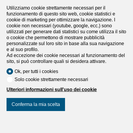
conferenze - Ristoranti, casinò - Salone di parrucchiere,
Utilizziamo cookie strettamente necessari per il
centro medico, dentista - ufficio postale, bancomat,
funzionamento di questo sito web, cookie statistici e
lavanderia Possibilità di affittare posti auto. www.icc-
cookie di marketing per ottimizzare la navigazione. I
geneve.ch Surface lumineuse d'env. 96 m2 située au 1er
cookie non necessari (youtube, google, ecc.) sono
étage de l'ICC à quelques minutes à pieds de l'aéroport.
utilizzati per generare dati statistici su come utilizza il sito
1 open space et 2 petits bureaux Bloc sanitaire à l'étage
o cookie che permettono di mostrare pubblicità
Nombreux services à disposition - 1 hôtel 4* avec salles
personalizzate sul loro sito in base alla sua navigazione
de conférence - Restaurants, casino - Salon de coiffure,
e al suo profilo.
centre médical, dentiste - bureau postal, bancomat,
Ad eccezione dei cookie necessari al funzionamento del
pressing Possibilité de louer des places de parking.
sito, si può controllare quali si desidera attivare.
www.icc-geneve.ch
Ok, per tutti i cookies
Solo cookie strettamente necessari
Ulteriori informazioni sull'uso dei cookie
1
/
4
Conferma la mia scelta
Ufficio
Ufficio in affitto in Genève - 1
Unisciti a noi
sui social network
!
061 m²