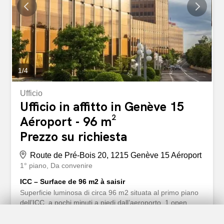
Aménagement - Surface de 860m2 au 3ème étage -
Affectation : Bureau/artisanal/dépôt - Monte-charge avec
une capacité de 1600kg - Zone de
chargement/déchargement - Places de parcs extérieures
Situation...
1
/
4
Ufficio
Ufficio in affitto in Genève 15
Aéroport - 96 m²
Prezzo su richiesta
Route de Pré-Bois 20, 1215 Genève 15 Aéroport
1° piano
Da convenire
ICC – Surface de 96 m2 à saisir
Superficie luminosa di circa 96 m2 situata al primo piano
dell’ICC, a pochi minuti a piedi dall’aeroporto. 1 open
space e 2 piccoli uffici Bagno in comune al piano
Numerosi servizi a disposizione - 1 hotel 4 stelle con sale