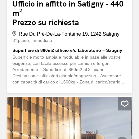
Ufficio in affitto in Satigny - 440
m²
Prezzo su richiesta
Rue Du Pré-De-La-Fontaine 19, 1242 Satigny
3° piano
Immediata
Superficie di 860m2 ufficio e/o laboratorio – Satigny
Superficie molto ampia e modulabile in base alle vostre
esigenze, con facile accesso per camion e furgoni
Arredamento – Superficie di 860m2 al 3° piano -
Destinazione: ufficio/artigianale/magazzino - Ascensore
con capacità di carico di 1600kg - Zona di carico/scarico -
Posti auto all’esterno Posizione – Vicinanza immediata
all’autostrada A1 (10 minuti) - Stazione di Meyrin
raggiungibile in 5 minuti - Facile accesso per camion e
furgoni Dati tecnici - Altezza soffitto circa 3m - Doppio
vetro Disponibilità – Immediata o da concordare Questo
immobile le interessa o ha domande? I nostri specialisti
sono a sua disposizione e le rispondono entro 24 ore
Très grande surface modifiable et modulable en fonction
de vos besoins avec accès facile par camions et fourgons