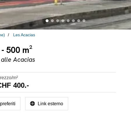
ne)
Les Acacias
s - 500 m²
 alle Acacias
rezzo/m²
CHF 400.-
referiti
Link esterno