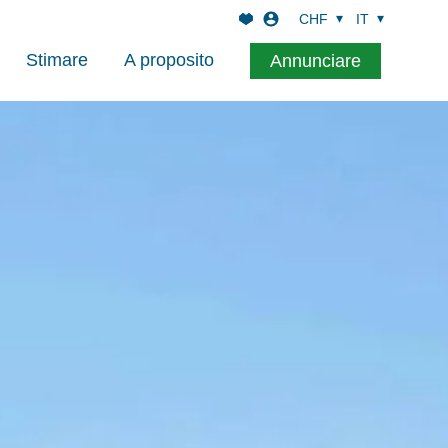
CHF
IT
Stimare
A proposito
Annunciare