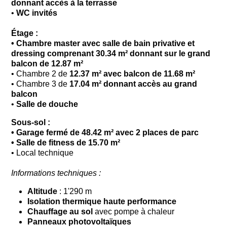
donnant accès à la terrasse
•
WC invités
Étage :
•
Chambre master avec salle de bain privative et
dressing comprenant 30.34 m
²
donnant sur le grand
balcon de 12.87 m²
•
Chambre 2
de
12.37 m² avec balcon de 11.68 m²
•
Chambre 3
de
17.04 m² donnant accès au grand
balcon
•
Salle de douche
Sous-sol :
• Garage fermé
de 48.42 m² avec 2
places de parc
• Salle de fitness de 15.70 m²
• Local technique
Informations techniques :
Altitude
: 1'290 m
Isolation thermique haute performance
Chauffage au sol
avec pompe à chaleur
Panneaux photovoltaïques