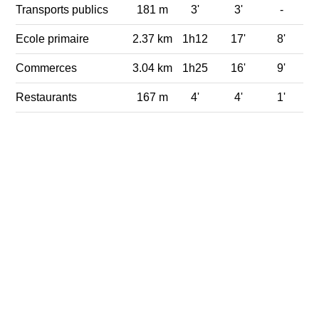
Transports publics
181 m
3'
3'
-
Ecole primaire
2.37 km
1h12
17'
8'
Commerces
3.04 km
1h25
16'
9'
Restaurants
167 m
4'
4'
1'