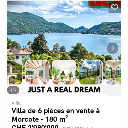
qui recherchent la tranquillité, la lumière et une
atmosphère vraiment spéciale. HIGHLIGHTS – Vue
panoramique sur le lac à 180° – Grandes terrasses et
jardin méditerranéen – Grottino avec cheminée extérieure
et jacuzzi – Possibilité de créer un appartement
indépendant – Grand terrain de plus de 6 000 m2 pour
une intimité maximale – Environ 654 m2 de terrain en
zone constructible VILLA Surface habitable d’environ 165
m2 sur deux niveaux. Salon lumineux avec cheminée,
coin repas, cuisine ouverte, 2 chambres à coucher, salle
de bains avec baignoire, salle de bains avec douche, WC
séparés, deuxième salon avec coin...
1
/
6
Villa
Villa de 6 pièces en vente à
Morcote - 180 m²
CHF 2'980'000.-