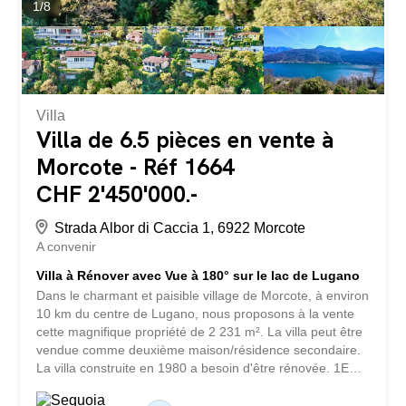
places de parking privées Une...
1
/
8
Villa
Villa de 6.5 pièces en vente à
Morcote - Réf 1664
CHF 2'450'000.-
Strada Albor di Caccia 1, 6922 Morcote
A convenir
Villa à Rénover avec Vue à 180° sur le lac de Lugano
Dans le charmant et paisible village de Morcote, à environ
10 km du centre de Lugano, nous proposons à la vente
cette magnifique propriété de 2 231 m². La villa peut être
vendue comme deuxième maison/résidence secondaire.
La villa construite en 1980 a besoin d'être rénovée. 1ER
ÉTAGE: Salon avec vue imprenable sur le lac, cheminée
et coin repas, sortie sur la terrasse spacieuse et accès au