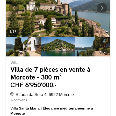
et à une grande salle avec cheminée, complétée par une
salle de bains avec douche pour les invités. Au premier
étage, on trouve...
1
/
15
Villa
Villa de 7 pièces en vente à
Morcote - 300 m²
CHF 6'950'000.-
Strada da Sora 4, 6922 Morcote
A convenir
Villa Santa Maria | Élégance méditerranéenne à
Morcote