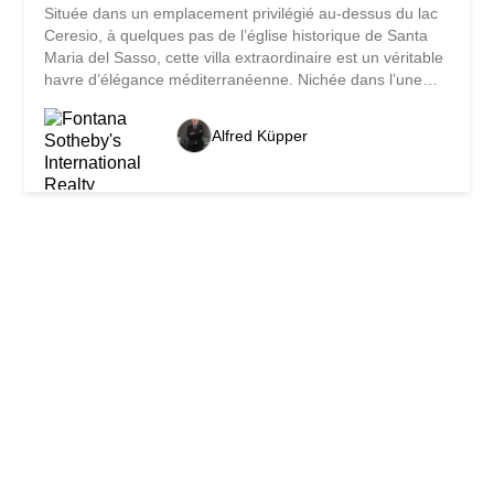
Située dans un emplacement privilégié au-dessus du lac
Ceresio, à quelques pas de l’église historique de Santa
Maria del Sasso, cette villa extraordinaire est un véritable
havre d’élégance méditerranéenne. Nichée dans l’une
des zones résidentielles les plus prisées de Morcote – la
célèbre «Perle du Ceresio» – la propriété allie de manière
Alfred Küpper
unique histoire, nature et style de vie méditerranéen.
Entourée d’un parc soigneusement entretenu de 4 400
m², la propriété offre un niveau de discrétion et de
tranquillité maximal. L’intégration parfaite dans le paysage
environnant crée une atmosphère de beauté intemporelle
et d’exclusivité. La villa s’étend sur une surface d’environ
300 m², répartie sur plusieurs niveaux. Rénovée avec
beaucoup de soin, elle conserve son caractère
authentique et combine des éléments architecturaux
historiques avec des finitions modernes de haut niveau.
Des matériaux sélectionnés, des détails raffinés...