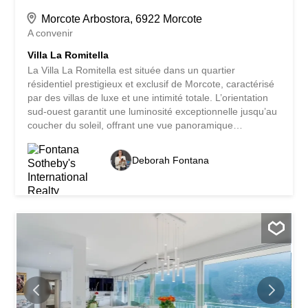
Morcote Arbostora, 6922 Morcote
A convenir
Villa La Romitella
La Villa La Romitella est située dans un quartier
résidentiel prestigieux et exclusif de Morcote, caractérisé
par des villas de luxe et une intimité totale. L’orientation
sud-ouest garantit une luminosité exceptionnelle jusqu’au
coucher du soleil, offrant une vue panoramique
incomparable sur le lac de Lugano et les montagnes
environnantes. La propriété se trouve à quelques minutes
Deborah Fontana
du lac, tandis que le centre de Lugano est facilement
accessible en voiture en 15 minutes environ. La villa,
construite en 1969 dans un élégant style méditerranéen,
a été rénovée et entretenue au fil des ans avec des
matériaux de qualité et des finitions haut de gamme. Elle
offre une surface d’environ 560 m², répartis sur deux
niveaux sur un terrain de 1412 m². Parmi les points forts,
on peut citer le magnifique porche panoramique avec
cheminée, une superbe piscine intérieure chauffée avec
accès direct à une zone très privée du jardin, un espace
bien-être avec sauna, une...