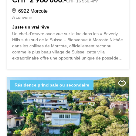
CHF 16'556.-/m²
6922 Morcote
A convenir
Juste un vrai rêve
Un chef-d’œuvre avec vue sur le lac dans les « Beverly
Hills » du sud de la Suisse – Bienvenue à Morcote Nichée
dans les collines de Morcote, officiellement reconnu
comme le plus beau village de Suisse, cette villa
extraordinaire offre une opportunité unique de posséder
une pièce d’élégance intemporelle dans un lieu vraiment
prestigieux. Imaginez-vous vous réveiller chaque jour
avec une vue panoramique à couper le souffle sur le lac
de Lugano, entouré de paix, de beauté et de
Résidence principale ou secondaire
sophistication. Cette propriété unique se dresse fièrement
dans le quartier le plus exclusif de Morcote - souvent
appelé le Beverly Hills du sud de la Suisse - offrant à la
fois intimité et prestige. Entrez et faites l’expérience : Des
espaces lumineux et ouverts baignés de lumière naturelle
Des fenêtres du sol au plafond qui encadrent le lac
comme un tableau vivant Un beau jardin privé parfait
pour des matins sereins ou des soirées élégantes Deux