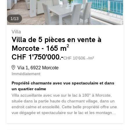
1
/
13
Villa
Villa de 5 pièces en vente à
Morcote - 165 m²
CHF 1'750'000.-
CHF 10'606.-/m²
Via 1, 6922 Morcote
Immédiatement
Propriété charmante avec vue spectaculaire et dans
un quartier calme
Villa accueillante avec vue sur le lac à 180° à Morcote,
située dans la partie haute du charmant village, dans un
endroit calme et ensoleillé. Cette belle propriété offre une
vue dégagée et spectaculaire sur le lac et les montagnes
environnantes. Un cadre exclusif et verdoyant, idéal
comme résidence principale ou de vacances pour ceux