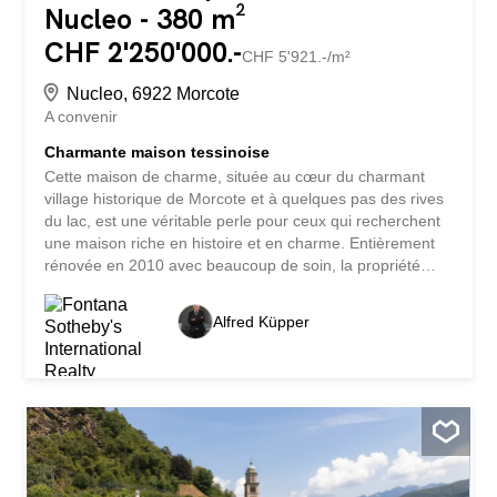
Nucleo - 380 m²
CHF 2'250'000.-
CHF 5'921.-/m²
Nucleo, 6922 Morcote
A convenir
Charmante maison tessinoise
Cette maison de charme, située au cœur du charmant
village historique de Morcote et à quelques pas des rives
du lac, est une véritable perle pour ceux qui recherchent
une maison riche en histoire et en charme. Entièrement
rénovée en 2010 avec beaucoup de soin, la propriété
conjugue avec brio le respect des caractéristiques
originales avec les plus modernes conforts. Située au
Alfred Küpper
calme du village, la maison bénéficie d’une situation
stratégique, à proximité de tous les services essentiels,
dont un parking couvert, des places de parking publiques
et l’arrêt de l’autopostale, qui assure d’excellentes liaisons
avec la région. D’une superficie de quatre étages, elle
offre des espaces spacieux et fonctionnels: au rez-de-
chaussée, une entrée accueillante avec cheminée mène
à une cuisine aménagée, à un salon avec salle à manger