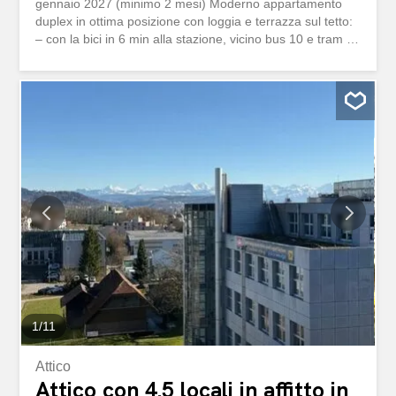
gennaio 2027 (minimo 2 mesi) Moderno appartamento
duplex in ottima posizione con loggia e terrazza sul tetto:
– con la bici in 6 min alla stazione, vicino bus 10 e tram 9
– Aare, negozi, ufficio postale, ristoranti, caffè, roseto
nelle immediate vicinanze, 91m², al 1° piano, con
ascensore, 1 balcone, 1 terrazza, 1 posto auto in garage
(opzionale CHF 160.-), vicino all’entrata autostradale.
Inclusi riscaldamento, elettricità, acqua, TV (con presa e
abbonamento), ... MIETDAUER ab 1. November 2026 bis
31. Januar 2027 (mind. 2 Monate) Moderne
Duplexwohnung an bester Lage mit Logia & Dachterasse:
- mit Velo in 6min am Bhf, Bus 10 & Tram 9 nahe - Aare,
Einkaufsmöglichkeiten, Post, Restaurants, Kaffis,
Rosengarten in nächster Nähe, 91m², im 1. Stock, mit Lift,
1 Balkon, 1 Terrasse, 1 Einstellhallenplatz (optional CHF
160.-), Autobahneinfahrt in der Nähe. Inkl. Heizung,
Strom, Wasser, TV (inkl. Anschluss und Abo), ...
1
/
11
Attico
Attico con 4.5 locali in affitto in