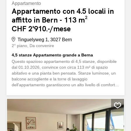
Appartamento
Appartamento con 4.5 locali in
affitto in Bern - 113 m²
CHF 2'910.-/mese
Tinguelyweg 1, 3027 Bern
2° piano
Da convenire
4,5 stanze Appartamento grande a Berna
Questo spazioso appartamento di 4,5 stanze, disponibile
dal 01.10.2026, convince con circa 113 m² di spazio
abitativo e una pianta ben pensata. Stanze luminose, un
balcone accogliente e la torre di lavaggio
dell'appartamento garantiscono un alto livello di comfort
nella vita quotidiana. Punti salienti dell'appartamento: -
Circa 113 m² di superficie abitativa - Balcone - Zona
residenziale tranquilla - Molti negozi nelle vicinanze -
Buone connessioni con i mezzi pubblici - Bundesplatz è
raggiungibile in circa 20 minuti in bici (Le foto sono foto di
esempio) Diese grosszügige 4.5-Zimmer-Wohnung
verfügbar ab 01.10.2026 überzeugt mit rund 113 m²