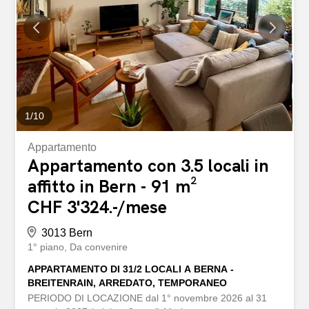
Wohnfläche und einem durchdachten Grundriss. Helle
Räume, ein gemütlicher Balkon sowie der eigene
Waschturm in der Wohnung sorgen für hohen
Wohnkomfort im Alltag. Highlights der Wohnung: - Ca.
113 m² Wohnfläche - Balkon - Ruhige Wohnlage - Viele
Einkaufsmöglichkeiten in der Nähe - Gute Anbindung an
den öffentlichen Verkehr...
1
/
10
Appartamento
Appartamento con 3.5 locali in
affitto in Bern - 91 m²
CHF 3'324.-/mese
3013 Bern
1° piano
Da convenire
APPARTAMENTO DI 31/2 LOCALI A BERNA -
BREITENRAIN, ARREDATO, TEMPORANEO
PERIODO DI LOCAZIONE dal 1° novembre 2026 al 31