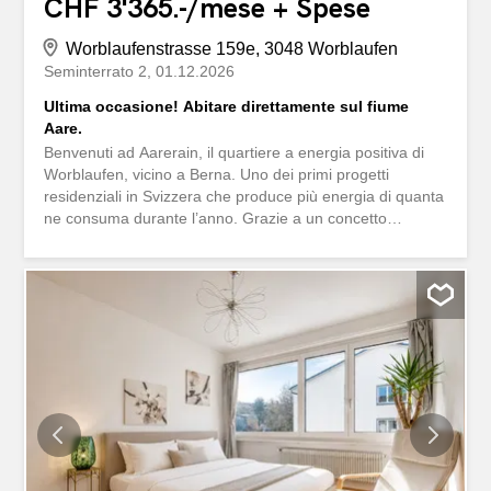
CHF 3'365.-/mese + Spese
Worblaufenstrasse 159e, 3048 Worblaufen
Seminterrato 2
01.12.2026
Ultima occasione! Abitare direttamente sul fiume
Aare.
Benvenuti ad Aarerain, il quartiere a energia positiva di
Worblaufen, vicino a Berna. Uno dei primi progetti
residenziali in Svizzera che produce più energia di quanta
ne consuma durante l’anno. Grazie a un concetto
energetico globale e lungimirante, si crea un ambiente
abitativo sostenibile con un bilancio energetico annuale
positivo e un elevato livello di comfort abitativo. Scoprite
questo interessante appartamento di 4.5 locali in affitto,
che si distingue per la sua disposizione intelligente, gli
spazi luminosi e gli standard di costruzione di alta qualità.
Qui si combinano abitazioni moderne, sostenibilità e una
posizione unica direttamente sul fiume Aare. Punti di
forza dell’appartamento di 4.5 locali Cucina a vista con
ampio soggiorno e zona pranzo Spazi luminosi e ben
organizzati Loggia coperta come spazio abitativo esteso
Reduit con propria torre lavanderia Due bagni con vasca