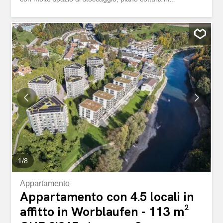
vetroceramica, cuocipasti a vapore, lavastoviglie,
frigorifero con 3 vani freezer separati e piano di lavoro in
pietra arenaria pregiata - Ampio bagno moderno - WC
per gli ospiti – Pavimento in parquet di rovere chiaro in
tutti i locali - Lavanderia privata - Accesso privato alla
terrazza comune - Cantina privata - L’ascensore arriva
solo fino al 4° piano, al 5° piano si accede tramite le scale
La posizione centrale non si può battere a Berna. I negozi
e i mezzi pubblici sono proprio davanti alla porta di casa.
Wir vermieten direkt am Kornhausplatz eine topmoderne
3.5-Zimmer-Duplexwohnung à 118 m² zuoberst im 5. OG.
Die Wohnung bietet folgende Vorzüge: - Liegenschaft
totalsaniert im Jahr 2021 - Moderne Küche...
1
/
8
Appartamento
Appartamento con 4.5 locali in
affitto in Worblaufen - 113 m²