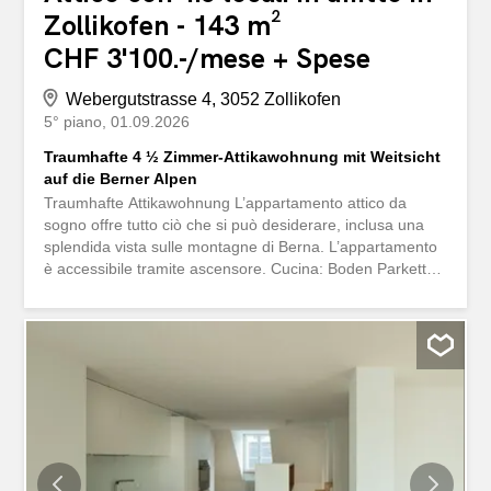
Zollikofen - 143 m²
CHF 3'100.-/mese + Spese
Webergutstrasse 4, 3052 Zollikofen
5° piano
01.09.2026
Traumhafte 4 ½ Zimmer-Attikawohnung mit Weitsicht
auf die Berner Alpen
Traumhafte Attikawohnung L’appartamento attico da
sogno offre tutto ciò che si può desiderare, inclusa una
splendida vista sulle montagne di Berna. L’appartamento
è accessibile tramite ascensore. Cucina: Boden Parkett
(Eiche) Vetroceramica (V-ZUG) Backofen (V-ZUG) Combi-
Steamer (V-ZUG) Geschirrspüler (V-ZUG) Kühlschrank
mit 3 Tiefkühlschubladen (V-ZUG) isola granito
Badezimmer mit Dusche: Boden Fliesen Grosse Dusche
bagno lavabo finestra WC separato: Boden Fliesen bagno
lavabo Ridotto: lavatrice tumbler Wohnzimmer: Boden
Parkett Zimmer: Boden Parkett Korridor: Boden Parkett
armadio armadio Terrazza: Bietet molto spazio per ore di
relax Traumhafte Aussicht sulle montagne Keller: Bietet
viel Platz für die Lagerung von Lebensmittel Altro: Altro: