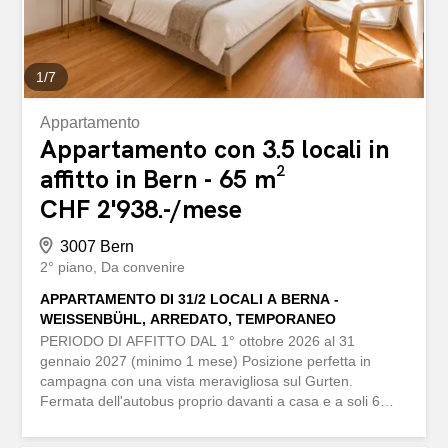
e doccia Materiali di alta qualità e interni moderni
Posizione diretta sul fiume Aare con...
1
/
7
Appartamento
Appartamento con 3.5 locali in
affitto in Bern - 65 m²
CHF 2'938.-/mese
3007 Bern
2° piano
Da convenire
APPARTAMENTO DI 31/2 LOCALI A BERNA -
WEISSENBÜHL, ARREDATO, TEMPORANEO
PERIODO DI AFFITTO DAL 1° ottobre 2026 al 31
gennaio 2027 (minimo 1 mese) Posizione perfetta in
campagna con una vista meravigliosa sul Gurten.
Fermata dell'autobus proprio davanti a casa e a soli 6
minuti dalla stazione ferroviaria o dal centro e dalla città
vecchia. Foresta e negozi a 3 minuti a piedi, 65m², al