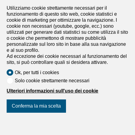
3° piano
Immediata
Utilizziamo cookie strettamente necessari per il
funzionamento di questo sito web, cookie statistici e
APPARTAMENTO ATTICO ESCLUSIVO A THÖRISHAUS
cookie di marketing per ottimizzare la navigazione. I
Questo attico esclusivo convince con un layout ben
cookie non necessari (youtube, google, ecc.) sono
studiato, ampi spazi e un elevato standard di proprietà.
utilizzati per generare dati statistici su come utilizza il sito
Su una superficie di circa 120 m² di abitazione, vi aspetta
o cookie che permettono di mostrare pubblicità
una casa moderna con molta luce, privacy e un’atmosfera
personalizzate sul loro sito in base alla sua navigazione
abitativa aperta. Un punto forte particolare è la terrazza
e al suo profilo.
dell’attico di oltre 134 m² che circonda l’intero
Ad eccezione dei cookie necessari al funzionamento del
appartamento e offre molteplici possibilità per rilassarsi,
sito, si può controllare quali si desidera attivare.
godersi il tempo libero e trascorrere momenti all’aria
aperta. Che si tratti di un salotto accogliente, di una zona
Ok, per tutti i cookies
pranzo o di un giardino, qui si possono realizzare i propri
Solo cookie strettamente necessari
sogni di vita all’aria aperta. Il cuore dell’appartamento è
rappresentato dall’impressionante zona giorno, pranzo e
Ulteriori informazioni sull'uso dei cookie
cucina. La disposizione aperta crea un’atmosfera
accogliente e offre molto spazio per trascorrere piacevoli
Conferma la mia scelta
momenti con la famiglia e gli amici. Le ampie vetrate
garantiscono un’atmosfera luminosa e consentono
l’accesso diretto alla spaziosa terrazza dell’attico da
diverse stanze. La...
Unisciti a noi
sui social network
!