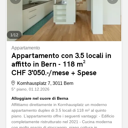
Glasfaserinstallation vorhanden mit Netzwerkverkabelung
I posti auto possono essere affittati per CHF 130.00 al
mese. Bezug: Per 01. September 2026 o su accordo.
Interessati? Saremo lieti di mostrarvi questo splendido
appartamento e...
1
/
12
Appartamento
Appartamento con 3.5 locali in
affitto in Bern - 118 m²
CHF 3'050.-/mese + Spese
Kornhausplatz 7, 3011 Bern
5° piano
01.12.2026
Alloggiare nel cuore di Berna
Affittiamo direttamente in Kornhausplatz un moderno
appartamento duplex di 3.5 locali di 118 m² al quinto
piano. L’appartamento offre i seguenti vantaggi: - Edificio
completamente ristrutturato nel 2021 - Cucina moderna
con molto spazio di stoccaggio, piano cottura in