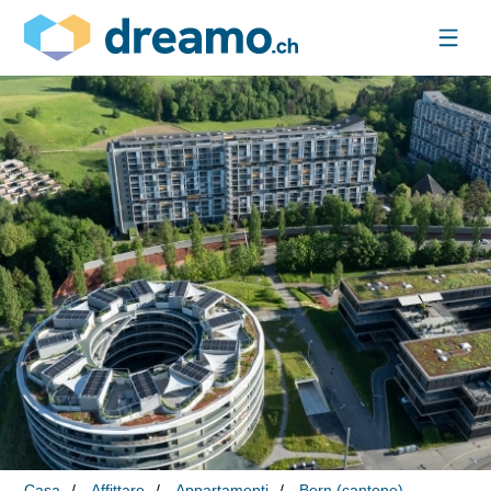
Casa
Affittare
Appartamenti
Bern (cantone)