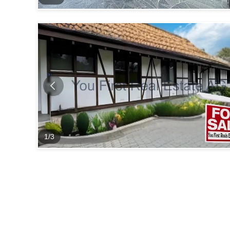
1
/
3