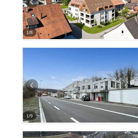
1
/
8
1
/
9