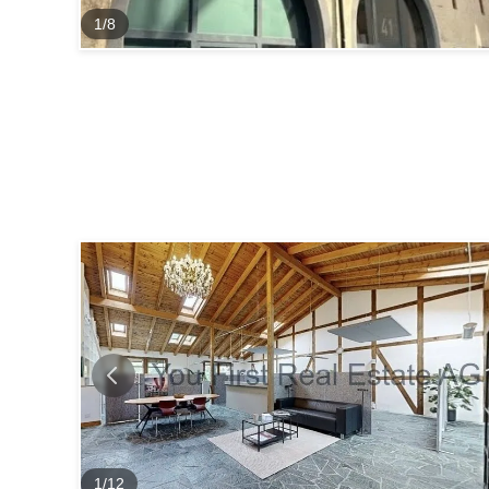
1
/
8
1
/
12