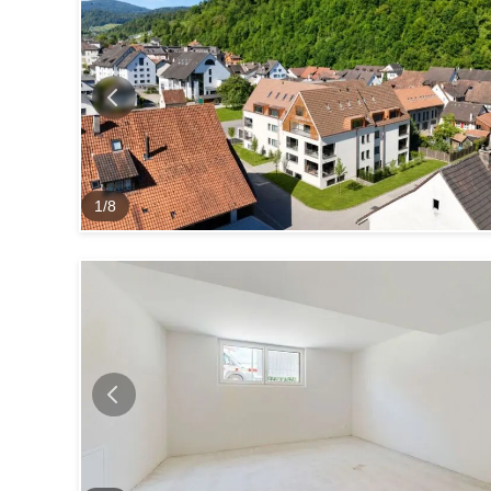
1
/
8