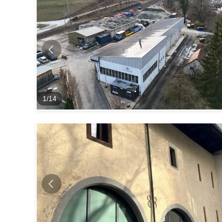
1
/
14