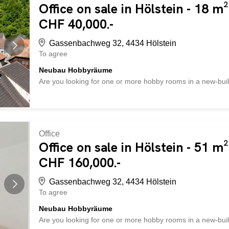
expert with more than 20 years of experience ® Marketing y
Office on sale in Hölstein - 18 m²
https://www.betterhomes.ch/de/profitieren Would you like a
CHF 40,000.-
now through our free valuation, immediately and without obl
Gassenbachweg 32, 4434 Hölstein
To agree
Neubau Hobbyräume
Are you looking for one or more hobby rooms in a new-buil
sale. Two of them are available individually for CHF 40,0
be purchased together for a total of CHF 160,000. The ar
more information or would you like to arrange a viewing a
sind auf der Suche nach einem oder mehreren Hobbyräum
aktuell fünf Hobbyräume. Zwei davon sind einzeln für je CHF
Office
Hobbyräume zusammen für Total CHF 160'000.- gekauft we
Office on sale in Hölstein - 51 m²
18 m2. Sie wünschen nähere Informationen oder möchten g
CHF 160,000.-
freuen uns auf Ihre Kontaktaufnahme!
Gassenbachweg 32, 4434 Hölstein
To agree
Neubau Hobbyräume
Are you looking for one or more hobby rooms in a new-buil