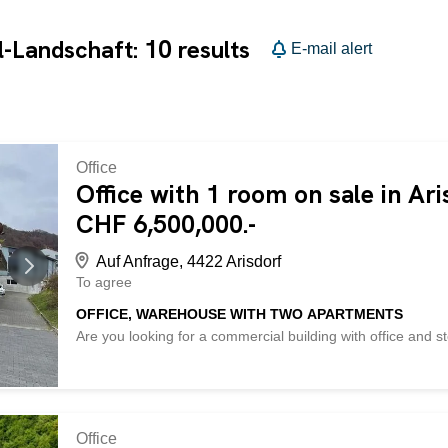
10
l-Landschaft:
results
E-mail alert
Office
Office with 1 room on sale in Ar
CHF 6,500,000.-
Auf Anfrage, 4422 Arisdorf
To agree
OFFICE, WAREHOUSE WITH TWO APARTMENTS
Are you looking for a commercial building with office and s
commercial building in an ideal location near the motorway
BETTERHOMES property is distinguished by the following a
with office and workshop 370m2 - Workshop for storage 37
15 parking spaces - lots of space - and much more... - and
binding visit! Nothing suitable found? Discover over 2,000
Office