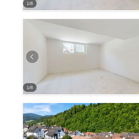
1
/
8
1
/
8