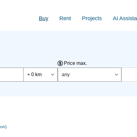
Buy
Rent
Projects
AI Assista
Price max.
+ 0 km
any
ton)