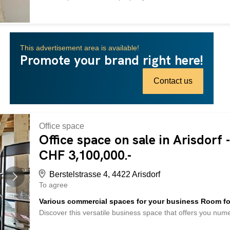
center, has been gently renovated over the years and adap
floor plan of this commercial property covers a total area o
various uses can be implemented in the medium and long t
thus offering an interesting investment/return opportunity.
This advertisement area is available!
Gewerbeliegschaft auf 4 Etagen, welche aktuell als Fitness
Promote your brand right here!
renoviert und energetisch den aktuellen Anforderungen a
erstreckt sich über insgesamt ca. 400 m2. Aufgrund der z
Nutzungsmöglichkeiten mittel- und langfristig umzusetze
Contact us
bietet somit eine...
Office space
Office space on sale in Arisdorf
CHF 3,100,000.-
Berstelstrasse 4, 4422 Arisdorf
To agree
Various commercial spaces for your business Room fo
Discover this versatile business space that offers you num
With an impressive total area of 792 m², including a main 