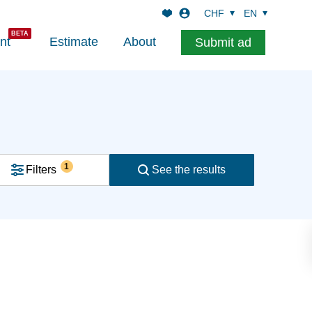
CHF
EN
nt
Estimate
About
Submit ad
1
Filters
See the results