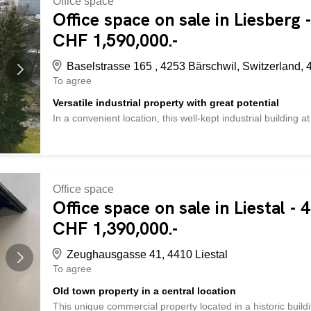
Office space
separate offices are ideal for managers or confidential acti
Office space on sale in Liesberg
complete this area and create a quiet, professional work 
CHF 1,590,000.-
you to the storage area, the functional heart of the unit. Ef
Baselstrasse 165 , 4253 Bärschwil, Switzerland, 
To agree
Versatile industrial property with great potential
In a convenient location, this well-kept industrial building 
investment opportunity or as a future production and compa
stable annual rental income of approx. CHF 82,000, making
flow. In 2014 , the property was extensively renovated on i
performance photovoltaic system with an area of 726 m² wa
sustainable energy production and offers additional economic
Office space
building Annual rental income approx. CHF 82,000 Substan
Office space on sale in Liestal -
parcels: GB No. 1913 and GB No. 1914 (GB 1914 is in parce
CHF 1,390,000.-
building fabric, the sustainable energy infrastructure and the 
Zeughausgasse 41, 4410 Liestal
To agree
Old town property in a central location
This unique commercial property located in a historic buildi