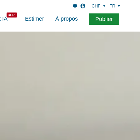
CHF
FR
t IA
Estimer
À propos
Publier