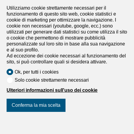
Utilizziamo cookie strettamente necessari per il
funzionamento di questo sito web, cookie statistici e
cookie di marketing per ottimizzare la navigazione. I
cookie non necessari (youtube, google, ecc.) sono
1950 Sion
utilizzati per generare dati statistici su come utilizza il sito
Adonide Immobilier SA
o cookie che permettono di mostrare pubblicità
personalizzate sul loro sito in base alla sua navigazione
e al suo profilo.
Ad eccezione dei cookie necessari al funzionamento del
sito, si può controllare quali si desidera attivare.
Ok, per tutti i cookies
Solo cookie strettamente necessari
Ulteriori informazioni sull'uso dei cookie
8600 Dübendorf
ADT INNOVA Immobilien und Verwaltungs
Conferma la mia scelta
AG
Unisciti a noi
sui social network
!