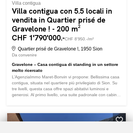
Villa contigua
Villa contigua con 5.5 locali in
vendita in Quartier prisé de
Gravelone ! - 200 m²
CHF 1'790'000.-
CHF 8'950.-/m²
Quartier prisé de Gravelone !, 1950 Sion
Da convenire
Gravelone – Casa contigua di standing in un settore
molto ricercato
L’AgenziaImmo Maret-Bonvin vi propone: Bellissima casa
contigua, situata nel quartiere più privilegiato di Sion. Su
tre livelli, questa casa offre spazi abitativi luminosi e
generosi. Al primo livello, una suite padronale con cabina
armadio, bagno, WC, lavabo e doccia a pavimento,
nonché una terrazza privata. Il livello intermedio propone
un ampio soggiorno inondato di luce con cucina aperta e
un bagno con doccia, lavabo, WC e una grande terrazza.
Al piano terra, due camere da letto, un armadio «con
possibilità di creare una camera» e una spaziosa cantina,