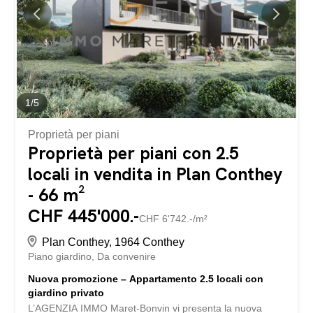
produire ou développer votre activité. Sécurisée, clôturée,
elle est prête à accueillir vos projets. Loyer : 1'400 CHF
par mois, avec option place de parc extérieure pour 60
CHF de plus. Ne manquez pas cette opportunité,
contactez-nous dès...
1
/
5
Proprietà per piani
Proprietà per piani con 2.5
locali in vendita in Plan Conthey
- 66 m²
CHF 445'000.-
CHF 6'742.-/m²
Plan Conthey, 1964 Conthey
Piano giardino
Da convenire
Nuova promozione – Appartamento 2.5 locali con
giardino privato
L’AGENZIA IMMO Maret-Bonvin vi presenta la nuova