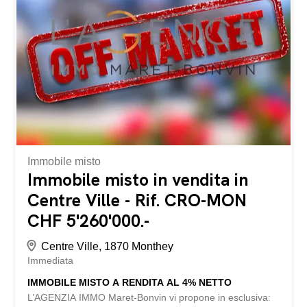
immobile combina armoniosamente serenità residenziale,
comfort moderno e vicinanza immediata ai servizi e alle
principali autostrade. Distribuzione dell’immobile: •
Ingresso con armadi a muro • Spaziosa e luminosa zona
giorno con salotto e sala da pranzo • Moderna cucina
aperta, elegante e completamente attrezzata • Due
camere da letto, di cui una magnifica suite padronale con
cabina armadio...
Immobile misto
Immobile misto in vendita in
Centre Ville - Rif. CRO-MON
CHF 5'260'000.-
Centre Ville, 1870 Monthey
Immediata
IMMOBILE MISTO A RENDITA AL 4% NETTO
L’AGENZIA IMMO Maret-Bonvin vi propone in esclusiva: