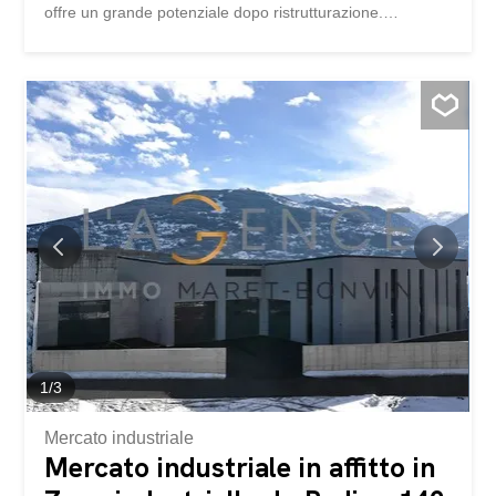
offre un grande potenziale dopo ristrutturazione.
Distribuzione: Piano terra: – Accogliente ingresso –
Luminoso soggiorno con accesso diretto all’esterno –
Cucina con accesso all’esterno – Due camere da letto –
Due comodi ripostigli – Bagno con vasca, lavabo e WC –
Bagno con doccia, lavabo e WC – Spazio multifunzionale
(ufficio o lavanderia) Sotterraneo: – Ampio garage –
Spaziosa cantina – Locale tecnico – Grande ripostiglio
Esteriore: – Giardino privato – Parcheggi – Orto Sono
necessari lavori di ristrutturazione, che offrono
l’opportunità di ottimizzare il potenziale di questa
proprietà e di personalizzarla secondo i propri desideri.
Siamo a vostra disposizione per qualsiasi informazione
supplementare al 078 803 47 57...
1
/
3
Mercato industriale
Mercato industriale in affitto in