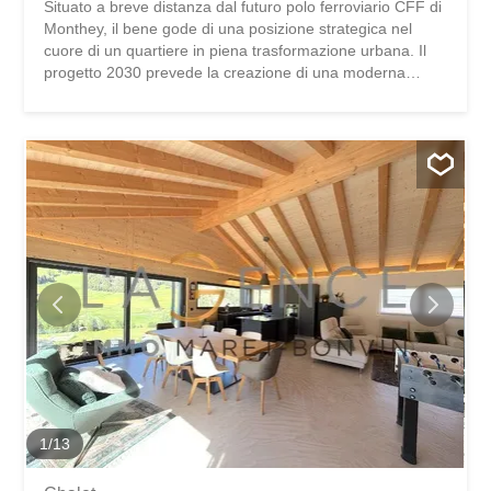
Situato a breve distanza dal futuro polo ferroviario CFF di
Monthey, il bene gode di una posizione strategica nel
cuore di un quartiere in piena trasformazione urbana. Il
progetto 2030 prevede la creazione di una moderna
stazione multimodale che collega treni, trasporti pubblici e
mobilità dolce, aumentando notevolmente l’attrattività e
l’accessibilità del settore. Questo importante sviluppo
contribuirà a valorizzare in modo sostenibile il quartiere,
offrendo ai suoi abitanti un ambiente di vita pratico,
connesso e proiettato verso il futuro. Per maggiori
informazioni non esitate a contattarmi Johnny Bonvin
079/449.11.12 www.lagenceimmo.ch L'AGENCE IMMO
Maret-Bonvin vous propose en exclusivité : Situé à
proximité immédiate du futur pôle ferroviaire CFF de
Monthey, le bien bénéficie d’un emplacement stratégique
au cœur d’un quartier en pleine transformation urbaine.
Le projet 2030 prévoit la création...
1
/
13