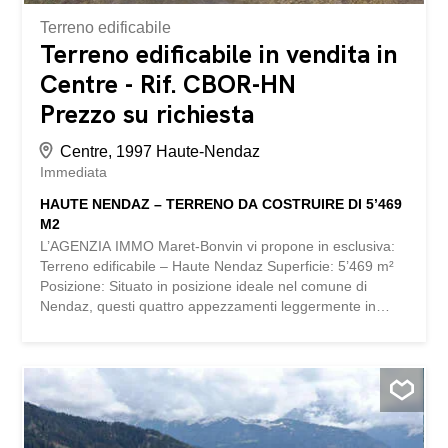
Terreno edificabile
Terreno edificabile in vendita in
Centre - Rif. CBOR-HN
Prezzo su richiesta
Centre, 1997 Haute-Nendaz
Immediata
HAUTE NENDAZ – TERRENO DA COSTRUIRE DI 5’469
M2
L’AGENZIA IMMO Maret-Bonvin vi propone in esclusiva:
Terreno edificabile – Haute Nendaz Superficie: 5’469 m²
Posizione: Situato in posizione ideale nel comune di
Nendaz, questi quattro appezzamenti leggermente in
pendenza offrono una posizione strategica, vicino a tutti i
servizi e alle funivie. Caratteristiche: Superficie: 1’880 m2
/ 1’093 m2 / 1’383 m2 / 1’805 m2 Forma: a mezzaluna
con accesso stradale al centro degli appezzamenti che
facilita l’impostazione delle costruzioni Zona di mayens
con abitazioni individuali * C * H10 e con costruzioni
dirette H10 Punti di forza: Terreno situato in posizione