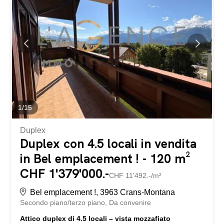
accesso diretto a un secondo balcone-terrazza di circa 20
m². L’appartamento è dotato di: Tende oscuranti in PVC
con doppio vetro Tende avvolgibili in alluminio
Riscaldamento a pavimento con pannelli radianti elettrici
Cucina attrezzata con forno e lavastoviglie nuovi e isola
centrale Pitture recenti in due camere, corridoio e sala da
pranzo Questo appartamento con doppio balcone-
terrazza gode di...
1
/
15
Duplex
Duplex con 4.5 locali in vendita
in Bel emplacement ! - 120 m²
CHF 1'379'000.-
CHF 11'492.-/m²
Bel emplacement !, 3963 Crans-Montana
Secondo piano/terzo piano
Da convenire
Attico duplex di 4.5 locali – vista mozzafiato