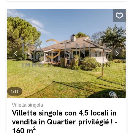
spazi, la sua luminosità e la sua disposizione
particolarmente funzionale. L’area living è composta da
una cucina moderna aperta su un ampio soggiorno
inondato di luce naturale, che offre un accesso diretto a
una spaziosa loggia. Quest’ultima, vera e propria
estensione dello spazio interno, costituisce un luogo
ideale per godersi le belle giornate in tutta tranquillità.
L’area notte comprende tre camere da letto confortevoli,
perfette per una famiglia o per chiunque desideri disporre
di una camera aggiuntiva o di uno spazio ufficio.
L’appartamento dispone inoltre di due bagni: – Un primo
bagno dotato di WC, lavabo e vasca da bagno. – Un...
1
/
11
Villetta singola
Villetta singola con 4.5 locali in
vendita in Quartier privilégié ! -
160 m²