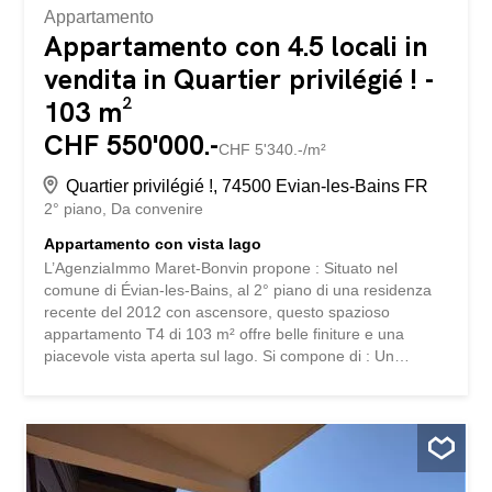
Appartamento
Appartamento con 4.5 locali in
vendita in Quartier privilégié ! -
103 m²
CHF 550'000.-
CHF 5'340.-/m²
Quartier privilégié !, 74500 Evian-les-Bains FR
2° piano
Da convenire
Appartamento con vista lago
L’AgenziaImmo Maret-Bonvin propone : Situato nel
comune di Évian-les-Bains, al 2° piano di una residenza
recente del 2012 con ascensore, questo spazioso
appartamento T4 di 103 m² offre belle finiture e una
piacevole vista aperta sul lago. Si compone di : Un
ingresso di 9,15 m² Un WC ospiti con lavabo Un ampio
soggiorno-cucina di 43,75 m² con accesso diretto a un
balcone-terrazza di 24,40 m² con bella vista lago Due
camere con armadi a muro di 9,89 m² e 10,14 m² Una
suite padronale di 14,27 m² con bagno privato di 3,46 m²
Un bagno di 5,31 m² Le tre camere dispongono inoltre di