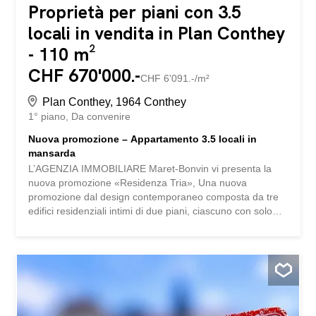
Proprietà per piani con 3.5
locali in vendita in Plan Conthey
- 110 m²
CHF 670'000.-
CHF 6'091.-/m²
Plan Conthey, 1964 Conthey
1° piano
Da convenire
Nuova promozione – Appartamento 3.5 locali in
mansarda
L’AGENZIA IMMOBILIARE Maret-Bonvin vi presenta la
nuova promozione «Residenza Tria», Una nuova
promozione dal design contemporaneo composta da tre
edifici residenziali intimi di due piani, ciascuno con solo
due appartamenti, per un ambiente di vita privilegiato ed
esclusivo. In vendita, scoprite questo magnifico
appartamento di 3.5 locali situato all’attico, con una
splendida terrazza di 27 m², ideale per godere appieno di
un ambiente tranquillo, luminoso e perfettamente
soleggiato. Situato nel pittoresco villaggio di Conthey, nel
cuore del Vallese e a pochi minuti da Sion, questo