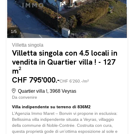
legge Carrez) con ulteriori 4,99 m² di superficie utile e
una stanza mansardata di 17,60 m², ideale come...
1
/
5
Villetta singola
Villetta singola con 4.5 locali in
vendita in Quartier villa ! - 127
m²
CHF 795'000.-
CHF 6'260.-/m²
Quartier villa !, 3968 Veyras
Da convenire
Villa indipendente su terreno di 836M2
L’Agenzia Immo Maret – Bonvin vi propone in esclusiva:
Bellissima villa indipendente situata a Veyras, villaggio
della commune di Noble-Contrée. Costruita con cura,
questa proprietà gode di un’ottima esposizione al sole e