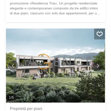
promozione «Residenza Tria», Un progetto residenziale
elegante e contemporaneo composto da tre edifici intimi
di due piani, ciascuno con solo due appartamenti, per un
comfort di vita privilegiato. In vendita, scoprite questo
splendido appartamento di 2.5 locali situato al piano terra,
con una grande terrazza e un giardino privato, esposto in
modo ideale per godere appieno di un ambiente
tranquillo, verde e soleggiato. Situato nel grazioso
villaggio di Conthey, nel cuore del Vallese e a pochi minuti
da Sion, questo immobile seduce per la sua posizione
strategica che unisce tranquillità residenziale, vicinanza
alle comodità e accesso rapido alle autostrade.
Distribuzione dell’immobile: • Ingresso con armadi a muro
• Bella e luminosa zona giorno che riunisce salotto e sala
da pranzo • Cucina aperta con design moderno,
completamente attrezzata • Camera da letto confortevole
e luminosa • Bagno moderno con doccia a pavimento...
1
/
5
Proprietà per piani