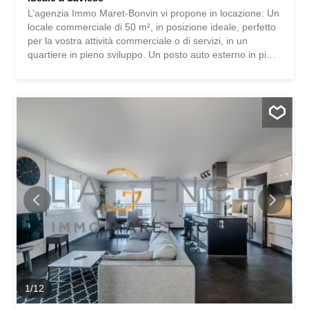
L’agenzia Immo Maret-Bonvin vi propone in locazione: Un
locale commerciale di 50 m², in posizione ideale, perfetto
per la vostra attività commerciale o di servizi, in un
quartiere in pieno sviluppo. Un posto auto esterno in più:
100.- al mese Posti auto per i visitatori. Resto a vostra
disposizione per qualsiasi informazione supplementare al
078 803 47 57 www.lagenceimmo.ch L’agence Immo
Maret-Bonvin vous propose à la location : Un local
commercial de 50 m², idéalement situé, parfait pour votre
activité commerciale ou de services, dans un secteur en
plein essor. Une place de parc extérieure en sus : 100.-
par mois Places de parc visiteurs. Je reste à votre
disposition pour tout renseignement complémentaire au
078 803 47 57 www.lagenceimmo.ch
1
/
12