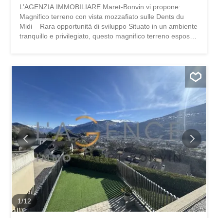
L’AGENZIA IMMOBILIARE Maret-Bonvin vi propone:
Magnifico terreno con vista mozzafiato sulle Dents du
Midi – Rara opportunità di sviluppo Situato in un ambiente
tranquillo e privilegiato, questo magnifico terreno esposto
a ovest offre una vista spettacolare sulle Dents du Midi,
un ambiente naturale eccezionale e un’ottima esposizione
al sole per tutta la giornata. Questo terreno unico
comprende un edificio esistente e un vasto terreno,
offrendo numerose possibilità di sviluppo adatte a diversi
progetti immobiliari o residenziali. Tre varianti di sviluppo
possibili: Variante 1 – Edificio in PPE Realizzazione di un
edificio in PPE composto da 6 appartamenti principali,
ideale per un progetto di promozione immobiliare o di
investimento locativo. Variante 2 – Chalet di lusso nuovo
Costruzione di un chalet di lusso perfettamente integrato
nel suo ambiente naturale, destinato a una clientela che
cerca esclusività e comfort. Variante 3 – Chalet
individuale ristrutturato e...
1
/
12