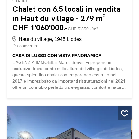
Chalet
Chalet con 6.5 locali in vendita
in Haut du village - 279 m²
CHF 1'060'000.-
CHF 5'550.-/m²
Haut du village, 1945 Liddes
Da convenire
CASA DI LUSSO CON VISTA PANORAMICA
L’AGENZIA IMMOBILE Maret-Bonvin vi propone in
esclusiva: Incastonato sulle alture del villaggio di Liddes,
questo splendido chalet contemporaneo costruito nel
2017 e impreziosito da importanti ristrutturazioni nel 2024
offre un connubio perfetto tra eleganza, comfort e natura.
Situato su un terreno di 716 m², questa proprietà
d’eccezione sviluppa una superficie abitabile netta di 191
m² per un volume di oltre 915 m³. La sua architettura
moderna, i materiali accuratamente selezionati e gli spazi
inondati di luce creano un’atmosfera raffinata e
accogliente. Fin dal primo sguardo, l’attenzione è
catturata da una spettacolare vista panoramica sulle
montagne vallesane e sulle piste di Vichères/Bavon, che