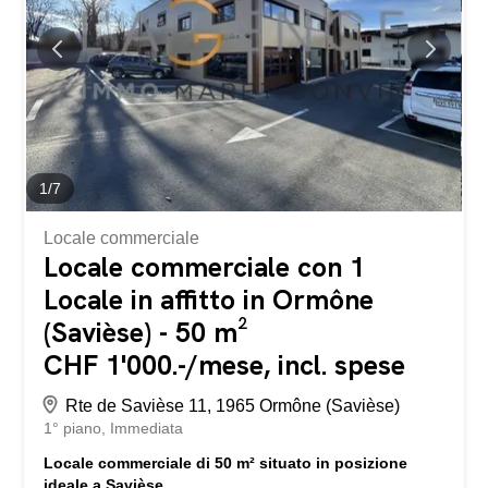
offrono un contesto di vita raro e privilegiato. Il chalet
propone una distribuzione armoniosa di 6,5 locali: – Un
ampio spazio di vita con volumi generosi, impreziosito da
ampie vetrate – Una cucina contemporanea aperta con
linee pulite – Finiture di alta qualità di...
1
/
7
Locale commerciale
Locale commerciale con 1
Locale in affitto in Ormône
(Savièse) - 50 m²
CHF 1'000.-/mese, incl. spese
Rte de Savièse 11, 1965 Ormône (Savièse)
1° piano
Immediata
Locale commerciale di 50 m² situato in posizione
ideale a Savièse