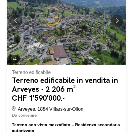
ideale sulle piste di Haute Nendaz Posizione ricercata e
tranquilla La stazione di Haute Nendaz è collegata al 4
Vallées Contatti: Per maggiori informazioni o per
organizzare una visita, contattatemi al 079/449.11.12
www.lagenceimmo.ch L'AGENCE IMMO Maret-Bonvin
vous propose en exclusivité : Terrain à bâtir – Haute
Nendaz Surface : 5'469 m² Localisation...
1
/
4
Terreno edificabile
Terreno edificabile in vendita in
Arveyes - 2 206 m²
CHF 1'590'000.-
Arveyes, 1884 Villars-sur-Ollon
Da convenire
Terreno con vista mozzafiato – Residenza secondaria
autorizzata