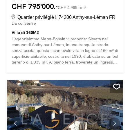
CHF 795'000.-
CHF 4'969.-/m²
Quartier privilégié !, 74200 Anthy-sur-Léman FR
Da convenire
Villa di 160M2
L’agenziaImmo Maret-Bonvin vi propone: Situata nel
comune di Anthy-sur-Léman, in una tranquilla strada
senza uscita, questa incantevole villa in legno di 160 m² di
superficie abitabile, costruita nel 1990, è ubicata su un bel
terreno di 1’039 m². Al piano terra, troverete un ingresso
di 9,60 m² che conduce a un ampio e luminoso spazio
abitabile composto da soggiorno e cucina aperta di 76
m², impreziosito da un elegante camino centrale in
metallo. Questo livello comprende anche una dispensa di
3,35 m², una lavanderia di 4,69 m² e un bagno
indipendente. La zona notte è composta da due camere
da letto di 11 m² ciascuna, entrambe con accesso diretto
a un bagno centrale di 6,62 m². Al piano superiore,
troverete una camera da letto di 10,34 m² (secondo la
legge Carrez) con una superficie utile di 17,32 m², un
bagno completamente ristrutturato di 6,69 m² (secondo la