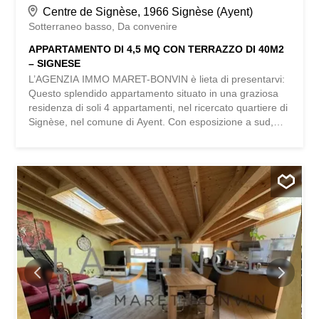
Centre de Signèse, 1966 Signèse (Ayent)
Sotterraneo basso
Da convenire
APPARTAMENTO DI 4,5 MQ CON TERRAZZO DI 40M2
– SIGNESE
L’AGENZIA IMMO MARET-BONVIN è lieta di presentarvi:
Questo splendido appartamento situato in una graziosa
residenza di soli 4 appartamenti, nel ricercato quartiere di
Signèse, nel comune di Ayent. Con esposizione a sud,
questo immobile beneficia di un’ottima esposizione solare
durante tutto l’anno, offrendo una luminosità eccezionale
e un ambiente piacevole in ogni stagione. Situato in
posizione ideale, si raggiunge il centro di Sion in soli 10
minuti e Uvrier in 6 minuti, godendo al contempo della
tranquillità e della qualità di vita che offre questo quartiere
residenziale. Distribuzione: – Ingresso con armadi a muro
– Un ampio soggiorno luminoso con accesso diretto alla
terrazza – Una cucina completamente attrezzata – Una
camera da letto principale – Due camere da letto
supplementari – Un bagno con doccia a pavimento e WC
– Un bagno con WC – Un comodo ripostiglio – Una
magnifica terrazza di 40 m² esposta a sud Accessori: –