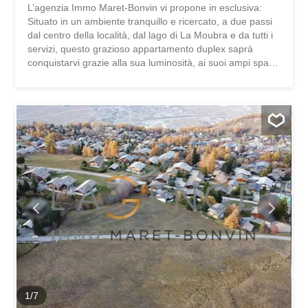
L’agenzia Immo Maret-Bonvin vi propone in esclusiva:
Situato in un ambiente tranquillo e ricercato, a due passi
dal centro della località, dal lago di La Moubra e da tutti i
servizi, questo grazioso appartamento duplex saprà
conquistarvi grazie alla sua luminosità, ai suoi ampi spazi
e alla vista mozzafiato. Con una superficie di circa 120
m², completata da balconi, questo appartamento esposto
a sud, nord ed est, gode di un’orientamento ideale che
garantisce un’illuminazione ottimale durante tutto il
giorno. Disposizione: Primo piano (2° piano): Ampio
soggiorno luminoso esposto a sud con accesso al
balcone Cucina abitabile Bagno con doccia, lavabo e WC
Camera matrimoniale Al piano superiore (3° piano): Due
ampie camere da letto, di cui una con balcone Bagno con
lavabo e vasca WC separato con lavabo Accessori e
vantaggi: Cantina e locale sci 3 posti auto in un grande
box chiuso, oltre al prezzo di vendita di CHF 120’000.-
Posti auto esterni riservati alla proprietà...
1
/
7