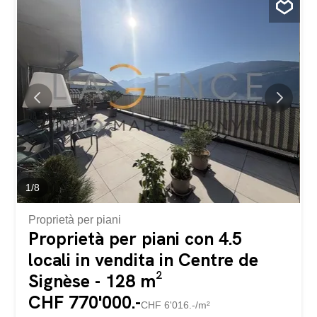
1
/
8
Proprietà per piani
Proprietà per piani con 4.5
locali in vendita in Centre de
Signèse - 128 m²
CHF 770'000.-
CHF 6'016.-/m²