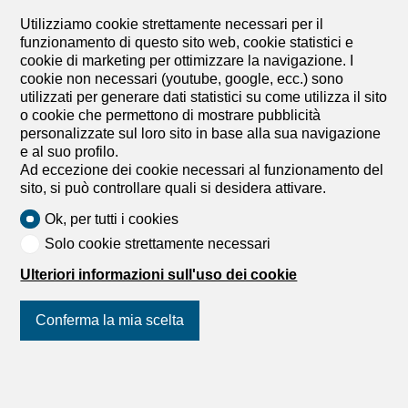
nonché una grande terrazza. Non lasciatevi sfuggire
Utilizziamo cookie strettamente necessari per il
questa opportunità unica. Un affare davvero interessante!
funzionamento di questo sito web, cookie statistici e
www.lagenceimmo.ch L'AgenceImmo Maret-Bonvin vous
cookie di marketing per ottimizzare la navigazione. I
propose : Superbe maison contiguë, située dans le
cookie non necessari (youtube, google, ecc.) sono
quartier le plus privilégié de Sion. Sur trois niveaux, cette
utilizzati per generare dati statistici su come utilizza il sito
maison offre des espaces de vie lumineux et généreux.
o cookie che permettono di mostrare pubblicità
Au premier niveau, une suite parentale avec dressing,
personalizzate sul loro sito in base alla sua navigazione
salle d'eau, WC, lavabo et...
e al suo profilo.
Ad eccezione dei cookie necessari al funzionamento del
sito, si può controllare quali si desidera attivare.
1
/
9
Ok, per tutti i cookies
Attico
Solo cookie strettamente necessari
Attico con 4.5 locali in vendita
Ulteriori informazioni sull'uso dei cookie
in Bon emplacement ! - 100 m²
CHF 495'000.-
CHF 4'950.-/m²
Conferma la mia scelta
Bon emplacement !, 1907 Saxon
2° piano
Da convenire
Unisciti a noi
sui social network
!
Da cogliere al volo – luminoso appartamento di 4.5