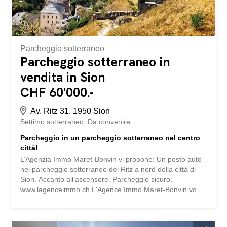
Parcheggio sotterraneo
Parcheggio sotterraneo in
vendita in Sion
CHF 60'000.-
Av. Ritz 31, 1950 Sion
Settimo sotterraneo
Da convenire
Parcheggio in un parcheggio sotterraneo nel centro
città!
L’Agenzia Immo Maret-Bonvin vi propone: Un posto auto
nel parcheggio sotterraneo del Ritz a nord della città di
Sion. Accanto all’ascensore. Parcheggio sicuro.
www.lagenceimmo.ch L'Agence Immo Maret-Bonvin vous
propose : Une place de parc dans le parking souterrain
du Ritz au Nord de la ville de Sion. A côté de l'ascenseur.
Parking sécurisé. www.lagenceimmo.ch