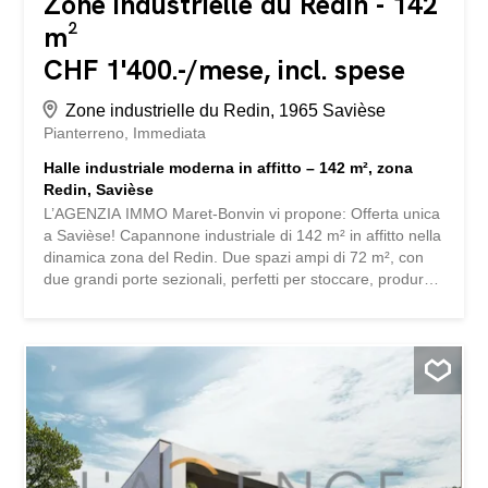
Zone industrielle du Redin - 142
m²
CHF 1'400.-/mese, incl. spese
Zone industrielle du Redin, 1965 Savièse
Pianterreno
Immediata
Halle industriale moderna in affitto – 142 m², zona
Redin, Savièse
L’AGENZIA IMMO Maret-Bonvin vi propone: Offerta unica
a Savièse! Capannone industriale di 142 m² in affitto nella
dinamica zona del Redin. Due spazi ampi di 72 m², con
due grandi porte sezionali, perfetti per stoccare, produrre
o sviluppare la vostra attività. Sicura, recintata, è pronta
ad accogliere i vostri progetti. Affitto: 1’400 CHF al mese,
con opzione di posto auto esterno per 60 CHF in più. Non
perdete questa opportunità, contattateci subito per una
visita! www.lagenceimmo.ch L'AGENCE IMMO Maret-
Bonvin vou propose : Offre unique à Savièse ! Halle
industrielle de 142 m² à louer dans la dynamique zone du
Redin. Deux espaces spacieux de 72 m², avec deux
grandes portes sectionnelles, parfaits pour stocker,