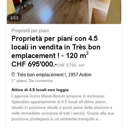
Una cantina privata – Due...
1
/
13
Proprietà per piani
Proprietà per piani con 4.5
locali in vendita in Très bon
emplacement ! - 120 m²
CHF 695'000.-
CHF 5'792.-/m²
Très bon emplacement !, 1957 Ardon
1° piano
Da convenire
Attico di 4.5 locali con loggia
L’agenzia Immo Maret-Bonvin propone in esclusiva:
Splendido appartamento di 4,5 locali all’ultimo piano,
situato in posizione ideale a pochi passi dalla stazione e
nelle immediate vicinanze di tutti i servizi. Grazie alla sua
posizione privilegiata in un ambiente tranquillo e
piacevole, questo immobile si distingue per i suoi ampi