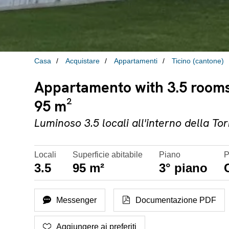
Casa
Acquistare
Appartamenti
Ticino (cantone)
Appartamento with 3.5 rooms 
95 m²
Luminoso 3.5 locali all'interno della To
Locali
Superficie abitabile
Piano
P
3.5
95 m²
3° piano
Messenger
Documentazione PDF
Aggiungere ai preferiti