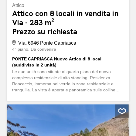
Attico
Attico con 8 locali in vendita in
Via - 283 m²
Prezzo su richiesta
Via, 6946 Ponte Capriasca
4° piano
Da convenire
PONTE CAPRIASCA Nuovo Attico di 8 locali
(suddiviso in 2 unità)
Le due unità sono situate al quarto piano del nuovo
complesso residenziale di alto standing, Residenza
Roncaccio, immersa nel verde in zona residenziale e
tranquilla. La vista è aperta e panoramica sulle colline
della Capriasca. Nelle vicinanze si trovano scuole,
fermate dei mezzi pubblici e principali servizi. L’accesso
autostradale è raggiungibile in pochi minuti. La Residenza
è dotata di una piscina esterna condominiale, di un
parcheggio per biciclette e due posti auto per ospiti.
L’appartamento di 8 locali è suddiviso in due unità
abitative. L’ascensore privato conduce direttamente