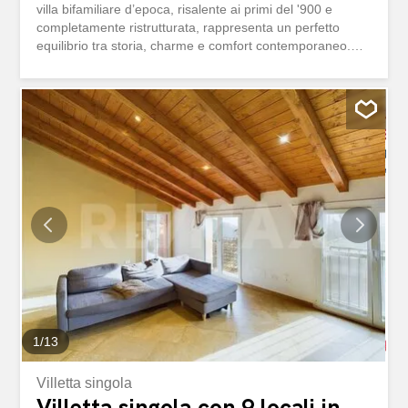
villa bifamiliare d’epoca, risalente ai primi del '900 e
completamente ristrutturata, rappresenta un perfetto
equilibrio tra storia, charme e comfort contemporaneo.
Distribuita su tre livelli oltre al piano interrato, offre 8,5
locali generosi e versatili, ideali per una famiglia
numerosa o per chi desidera spazi ampi e ben
organizzati. Gli ambienti interni raccontano il carattere
dell’immobile: al piano terra un accogliente zona living si
affianca a un’ampia cucina abitabile, una camera da letto
e un bagno con doccia. Il primo piano si distingue per la
presenza di una seconda cucina con grande sala da
pranzo e veranda, oltre a un luminoso soggiorno e un
ulteriore bagno, una configurazione che rende l’immobile
particolarmente interessante anche come soluzione
bifamiliare. Salendo al secondo piano si sviluppa la zona
notte principale, con tre camere da letto, tra cui una
camera padronale dotata di cabina armadio, e...
1
/
13
Villetta singola
Villetta singola con 9 locali in