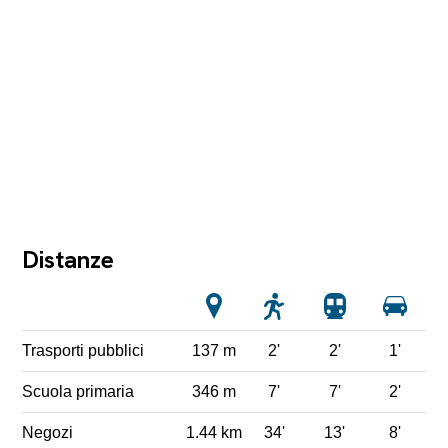
Distanze
Trasporti pubblici
137 m
2'
2'
1'
Scuola primaria
346 m
7'
7'
2'
Negozi
1.44 km
34'
13'
8'