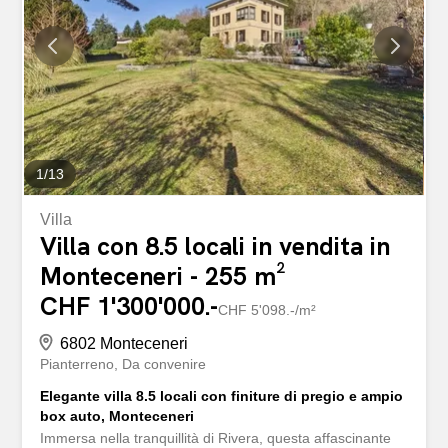
all’interno dell’abitazione dove un ampio atrio introduce e
distribuisce le unità. L’appartamento di 4 locali con
Dépendance di 2 locali è composto da: Ampio ingresso,
soggiorno con cucina open space con uscita sulla
terrazza, 2 camere da letto, 2 bagni (uno con vasca e uno
con doccia), locale guardaroba, locale ufficio separato.
Locale cantina/lavanderia al piano Locale deposito al...
1
/
13
Villa
Villa con 8.5 locali in vendita in
Monteceneri - 255 m²
CHF 1'300'000.-
CHF 5'098.-/m²
6802 Monteceneri
Pianterreno
Da convenire
Elegante villa 8.5 locali con finiture di pregio e ampio
box auto, Monteceneri
Immersa nella tranquillità di Rivera, questa affascinante