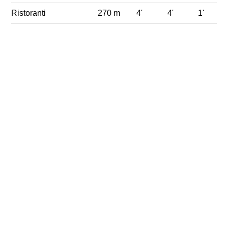
Ristoranti
270 m
4'
4'
1'