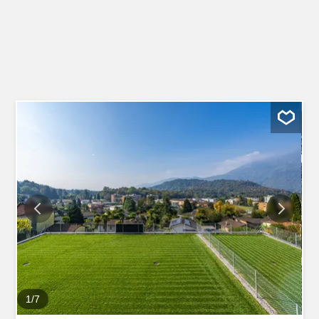
1
/
7