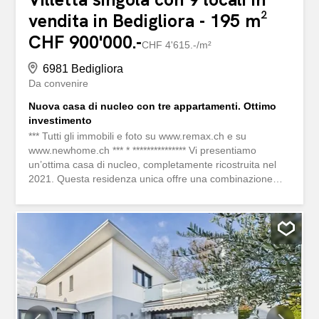
vendita in Bedigliora - 195 m²
CHF 900'000.-
CHF 4'615.-/m²
6981 Bedigliora
Da convenire
Nuova casa di nucleo con tre appartamenti. Ottimo
investimento
*** Tutti gli immobili e foto su www.remax.ch e su
www.newhome.ch *** * *************** Vi presentiamo
un’ottima casa di nucleo, completamente ricostruita nel
2021. Questa residenza unica offre una combinazione
perfetta di modernità e comfort, avendo subito una
trasformazione completa quasi da zero. La casa si
estende su tre piani, ospitando tre appartamenti
indipendenti, ciascuno con 3½ locali, garantendo spazio
sufficiente per una vita confortevole. Ogni appartamento
vanta un balcone privato, offrendo un luogo tranquillo per
godersi la vista circostante e rilassarsi all’aperto. Uno
degli elementi chiave di questa proprietà è la moderna
termopompa con serpentine, che assicura un