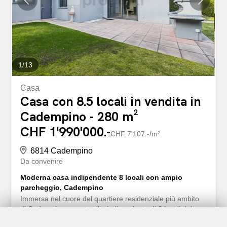
riscaldamento efficiente e un comfort climatico ottimale in
tutte le stagioni. Questa soluzione energetica avanzata
non solo riduce l’impatto ambientale, ma contribuisce
anche a ridurre i costi energetici per gli abitanti. La casa è
isolata, garantendo la massima privacy e tranquillità agli...
1
/
13
Casa
Casa con 8.5 locali in vendita in
Cadempino - 280 m²
CHF 1'990'000.-
CHF 7'107.-/m²
6814 Cadempino
Da convenire
Moderna casa indipendente 8 locali con ampio
parcheggio, Cadempino
Immersa nel cuore del quartiere residenziale più ambito
di Cadempino, questa villa indipendente di 8 locali del
2018 si rivela un capolavoro di architettura