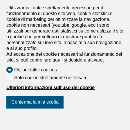
contemporanea dove eleganza senza tempo, assoluta
riservatezza e comfort raffinato si fondono in un’armonia
Utilizziamo cookie strettamente necessari per il
perfetta. La rara combinazione di ampi spazi interni,
funzionamento di questo sito web, cookie statistici e
posizione riservata e vicinanza ai principali servizi rende
cookie di marketing per ottimizzare la navigazione. I
questa proprietà la scelta ideale per chi aspira a un
cookie non necessari (youtube, google, ecc.) sono
equilibrio perfetto tra comfort e praticità quotidiana.
utilizzati per generare dati statistici su come utilizza il sito
Internamente, la disposizione degli ambienti è pensata
o cookie che permettono di mostrare pubblicità
per rispondere alle esigenze di famiglie, coppie o di chi
personalizzate sul loro sito in base alla sua navigazione
desidera lavorare da casa. Le cinque camere da letto
e al suo profilo.
offrono versatilità e privacy, mentre i quattro bagni (tre
Ad eccezione dei cookie necessari al funzionamento del
completi più un servizio ospiti) garantiscono il massimo
sito, si può controllare quali si desidera attivare.
comfort. La zona living dal design moderno si apre su tre
Ok, per tutti i cookies
cucine funzionali, ideali per vivere momenti di qualità
insieme ai propri cari. Ogni dettaglio esprime eccellenza:
Solo cookie strettamente necessari
serramenti Schüco 75 S in alluminio con triplo...
Ulteriori informazioni sull'uso dei cookie
1
/
13
Conferma la mia scelta
Villetta singola
Villetta singola con 10 locali in
Unisciti a noi
sui social network
!
vendita in Montagnola - Rif.