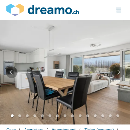
Casa
Acquistare
Appartamenti
Ticino (cantone)