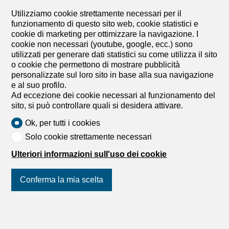
Utilizziamo cookie strettamente necessari per il
funzionamento di questo sito web, cookie statistici e
cookie di marketing per ottimizzare la navigazione. I
cookie non necessari (youtube, google, ecc.) sono
utilizzati per generare dati statistici su come utilizza il sito
o cookie che permettono di mostrare pubblicità
personalizzate sul loro sito in base alla sua navigazione
e al suo profilo.
Ad eccezione dei cookie necessari al funzionamento del
sito, si può controllare quali si desidera attivare.
Ok, per tutti i cookies
Solo cookie strettamente necessari
Ulteriori informazioni sull'uso dei cookie
Conferma la mia scelta
1
/
7
Proprietà per piani
Unisciti a noi
sui social network
!
Proprietà per piani con 5.5