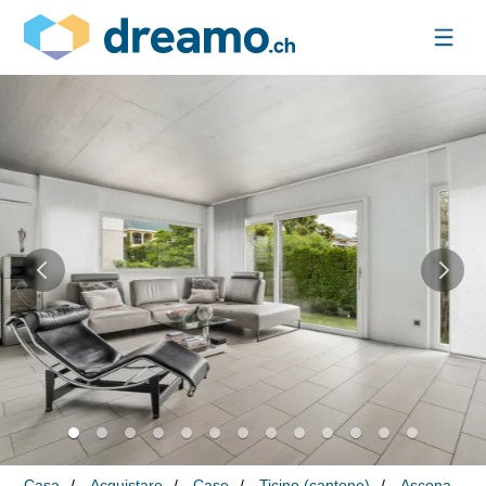
Casa
Acquistare
Case
Ticino (cantone)
Ascona