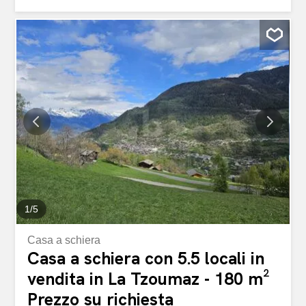
Ingresso con armadi a muro Ampio soggiorno con cucina,
sala da pranzo e luminoso soggiorno Terrazza di
28.30m2 3 camere doppie 2 bagni con doccia / WC
Spazio per colonna di lavaggio nell’appartamento Cantina
Parcheggio coperto Parcheggio non coperto *Per
preservare l’ambiente, è stata prestata particolare
attenzione all’isolamento termico. Il progetto propone un
concetto centralizzato di riscaldamento e di energia
solare. Il consumo energetico dell’edificio sarà ridotto al
minimo. Situé aux abords du charmant hameau de La
Montoz, à 5 minutes de la gare ferroviaire du Châble et
des télécabines pour Verbier, cet immeuble en
construction se situe aux abords d’une zone agricole
très...
1
/
5
Casa a schiera
Casa a schiera con 5.5 locali in
vendita in La Tzoumaz - 180 m²
Prezzo su richiesta