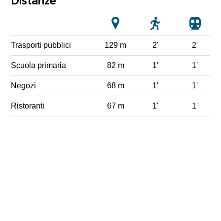
Distanze
Trasporti pubblici
129 m
2'
2'
Scuola primaria
82 m
1'
1'
Negozi
68 m
1'
1'
Ristoranti
67 m
1'
1'