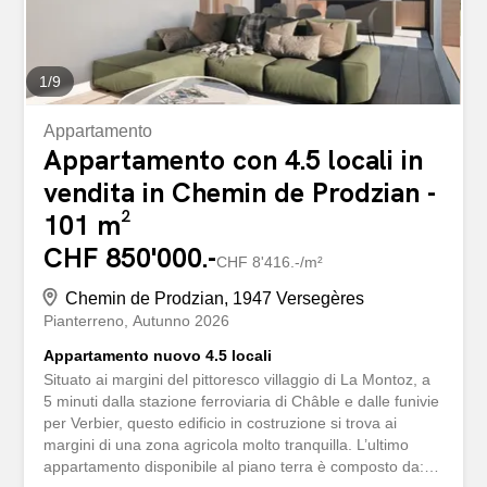
terrazza e anche un’area privata in prato per godere della
vista...
1
/
9
Appartamento
Appartamento con 4.5 locali in
vendita in Chemin de Prodzian -
101 m²
CHF 850'000.-
CHF 8'416.-/m²
Chemin de Prodzian, 1947 Versegères
Pianterreno
Autunno 2026
Appartamento nuovo 4.5 locali
Situato ai margini del pittoresco villaggio di La Montoz, a
5 minuti dalla stazione ferroviaria di Châble e dalle funivie
per Verbier, questo edificio in costruzione si trova ai
margini di una zona agricola molto tranquilla. L’ultimo
appartamento disponibile al piano terra è composto da: