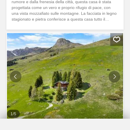
rumore e dalla frenesia della città, questa casa è stata
progettata come un vero e proprio rifugio di pace, con
una vista mozzafiato sulle montagne. La facciata in legno
stagionato e pietra conferisce a questa casa tutto il
fascino senza tempo dell’architettura tradizionale delle
case di montagna, mentre la sua classe energetica A+ la
rende perfettamente moderna. Dotata di un ingresso che
può ospitare diversi veicoli e di un ascensore privato che
serve ogni piano, questa casa di tre piani dedica un intero
piano al soggiorno, alla sala da pranzo e alla cucina, che
si aprono su un balcone panoramico. La proprietà
dispone di quattro camere da letto con bagno privato o
più, oltre a una palestra privata e uno spazio dedicato alla
televisione e ai giochi. Circondata da un magnifico
giardino e da diverse terrazze, questa casa è progettata
per essere abitata tutto l’anno. È accessibile ai residenti
svizzeri come residenza...
1
/
5
Villetta singola