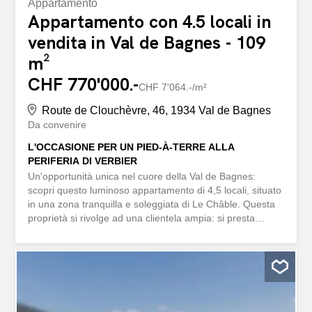
Appartamento
Appartamento con 4.5 locali in
vendita in Val de Bagnes - 109
m²
CHF 770'000.-
CHF 7'064.-/m²
Route de Clouchèvre, 46, 1934 Val de Bagnes
Da convenire
L'OCCASIONE PER UN PIED-À-TERRE ALLA
PERIFERIA DI VERBIER
Un'opportunità unica nel cuore della Val de Bagnes:
scopri questo luminoso appartamento di 4,5 locali, situato
in una zona tranquilla e soleggiata di Le Châble. Questa
proprietà si rivolge ad una clientela ampia: si presta
perfettamente come residenza principale per una
famiglia, come pied-à-terre per fughe nel fine settimana,
o come interessante investimento locativo.
L'appartamento seduce con la sua eccezionale
luminosità, la qualità delle sue finiture, così come la
disposizione intelligente dei suoi ambienti, ottimizzando