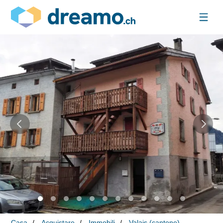
Casa
Acquistare
Immobili
Valais (cantone)