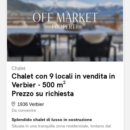
ogni metro quadrato. Offre un ampio soggiorno con sala
da pranzo e cucina a vista inondata di luce, tre comode
camere da letto e due bagni. L'appartamento è inoltre
dotato di una propria colonna di lavaggio, che offre un
ulteriore comfort abitativo. Il condominio, composto da
soli 4 appartamenti, dispone anche di un ampio giardino
condominiale, ideale per godersi la vita all'aria aperta in
un contesto tranquillo. Situata sulle alture di...
Chalet
Chalet con 9 locali in vendita in
Verbier - 500 m²
Prezzo su richiesta
1936 Verbier
Da convenire
Splendido chalet di lusso in costruzione
Situata in una tranquilla zona residenziale, lontano dal