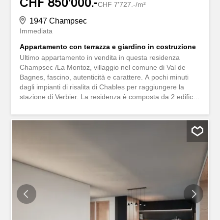
CHF 850'000.-
CHF 7'727.-/m²
1947 Champsec
Immediata
Appartamento con terrazza e giardino in costruzione
Ultimo appartamento in vendita in questa residenza
Champsec /La Montoz, villaggio nel comune di Val de
Bagnes, fascino, autenticità e carattere. A pochi minuti
dagli impianti di risalita di Chables per raggiungere la
stazione di Verbier. La residenza è composta da 2 edifici
con 4 appartamenti ciascuno, situati in una zona
tranquilla con una vista mozzafiato sulle montagne. Il
progetto è stato concepito in modo da ridurre al minimo il
consumo di energia. Il progetto prevede un sistema di
riscaldamento centralizzato e l’utilizzo di energia solare.
L’appartamento di 110 m2 è composto da un bel
soggiorno d’ingresso con armadio a muro integrato. Un
ampio e luminoso soggiorno con cucina a vista
completamente attrezzata, con accesso diretto ad una
bella terrazza con una posizione ideale. Tre camere da
letto e due bagni e WC con spazio per una lavatrice. **Il
punto forte di questo appartamento!** **Una bella