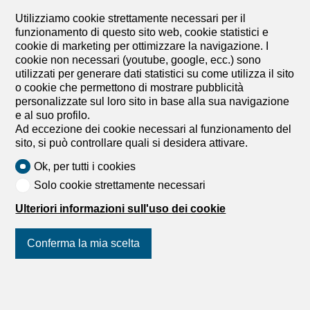
Villetta singola con 10 locali in
Utilizziamo cookie strettamente necessari per il
vendita in Verbier - 233 m²
funzionamento di questo sito web, cookie statistici e
cookie di marketing per ottimizzare la navigazione. I
Prezzo su richiesta
cookie non necessari (youtube, google, ecc.) sono
utilizzati per generare dati statistici su come utilizza il sito
Verbier, 1936 Verbier
o cookie che permettono di mostrare pubblicità
Da convenire
personalizzate sul loro sito in base alla sua navigazione
Chalet Sonalon
e al suo profilo.
Ad eccezione dei cookie necessari al funzionamento del
Situato su un pendio soleggiato a sud-est a 1800 metri di
sito, si può controllare quali si desidera attivare.
altitudine, il Chalet Sonalon offre una vista panoramica
eccezionale sulle Alpi e sulla regione di Verbier. Costruito
Ok, per tutti i cookies
nel 1976 e completamente ristrutturato nell’ottobre 2025,
Solo cookie strettamente necessari
questo chalet combina il fascino alpino tradizionale con il
comfort moderno. La ristrutturazione comprende nuovi
Ulteriori informazioni sull'uso dei cookie
pavimenti in rovere, finiture in legno di pino cembro, una
cucina moderna, bagni completamente rinnovati con
attrezzature Axor, nonché un isolamento, un impianto
Conferma la mia scelta
idraulico e un impianto elettrico completamente nuovi,
completati da un tetto solare. La proprietà offre circa 233
m² di superficie abitabile su tre livelli, con 4 camere da
Unisciti a noi
sui social network
!
letto, 3 bagni e diversi spazi abitativi. Situato su un lotto di
4375 m², offre un’eccezionale privacy e un potenziale di