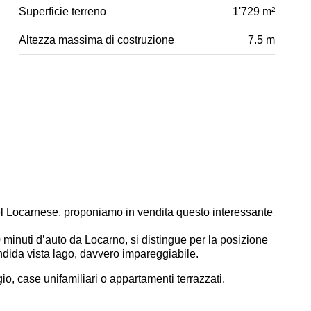
Superficie terreno
1'729 m²
Altezza massima di costruzione
7.5 m
el Locarnese, proponiamo in vendita questo interessante
0 minuti d’auto da Locarno, si distingue per la posizione
endida vista lago, davvero impareggiabile.
igio, case unifamiliari o appartamenti terrazzati.