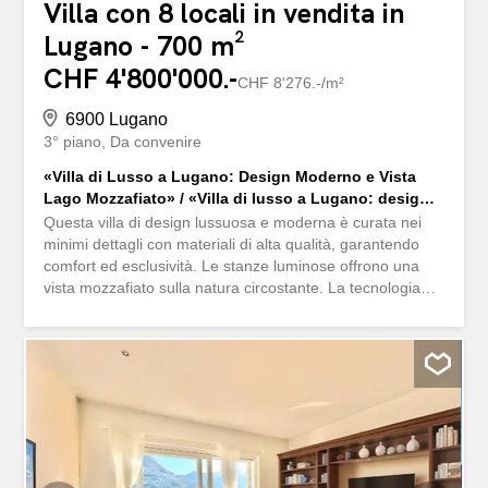
Villa con 8 locali in vendita in
Lugano - 700 m²
CHF 4'800'000.-
CHF 8'276.-/m²
6900 Lugano
3° piano
Da convenire
«Villa di Lusso a Lugano: Design Moderno e Vista
Lago Mozzafiato» / «Villa di lusso a Lugano: design
moderno e vista lago mozzafiato»
Questa villa di design lussuosa e moderna è curata nei
minimi dettagli con materiali di alta qualità, garantendo
comfort ed esclusività. Le stanze luminose offrono una
vista mozzafiato sulla natura circostante. La tecnologia
avanzata e l’eleganza dei materiali creano un’atmosfera
unica. Ristrutturata nel 2020, la villa è in condizioni
eccellenti. Situata in una posizione centrale e ricercata,
offre facile accesso a infrastrutture di prima classe,
inclusa la stazione ferroviaria e Via Nassa. La proprietà è
pronta per essere abitata, con riscaldamento a radiatori
per un piacevole tepore nelle giornate fredde. Design
moderno e ambienti luminosi Cucina completamente
attrezzata Numerose camere da letto e bagni 6 posti auto