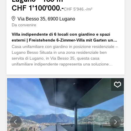
CHF 1'100'000.-
CHF 5'946.-/m²
Via Besso 35, 6900 Lugano
Da convenire
Villa indipendente di 6 locali con giardino e spazi
esterni | Freistehende 6-Zimmer-Villa mit Garten und
Außenbereichen
Casa unifamiliare con giardino in posizione residenziale –
Lugano Besso Situata in una zona residenziale ben
servita di Lugano, in Via Besso 35, questa casa
unifamiliare indipendente rappresenta una soluzione
ideale per chi desidera vivere a breve distanza dal centro
città, senza rinunciare alla privacy e al valore di una
proprietà indipendente con spazi esterni. Edificata nel
1950 con struttura solida, la proprietà è stata
originariamente concepita come casa bifamiliare e
successivamente trasformata in un’unica abitazione
unifamiliare. Nel corso degli anni è stata oggetto di diversi
interventi di manutenzione e ristrutturazione, che ne
garantiscono oggi un buono stato generale e una piena
abitabilità. Tra i principali aggiornamenti figurano il
rifacimento della facciata, la sostituzione dell’impianto di