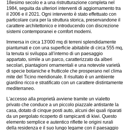
18esimo secolo e a una ristrutturazione completa nel
1984, seguita da ulteriori interventi di aggiornamento tra
il 2006 e il 2021. Ogni intervento è stato effettuato con
particolare cura per la struttura storica, preservandone il
carattere architettonico e introducendo con discrezione
sistemi contemporanei e comfort moderni.
Immersa in circa 13'000 mq di terreni splendidamente
piantumati e con una superficie abitabile di circa 555 mq,
la tenuta si sviluppa all'interno di un paesaggio
appartato, simile a un parco, caratterizzato da alberi
secolari, piantagioni ornamentali e una notevole varietà
di specie botaniche e frutticole che prosperano nel clima
mite del Ticino meridionale. Il risultato è un ambiente
giardino ricco e stratificato con un carattere distintamente
mediterraneo.
L'accesso alla proprietà avviene tramite un vialetto
privato che conduce a un piccolo piazzale antistante la
casa, dotato di cinque posti auto, alcuni dei quali riparati
da un pergolato ricoperto di rampicanti di kiwi. Questo
elemento semplice e autentico riflette le origini rurali
della residenza e il suo lungo legame con il paesaggio