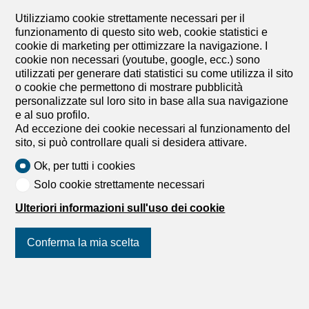
Via 1, 6900 Lugano
Utilizziamo cookie strettamente necessari per il
Attico
Immediata
funzionamento di questo sito web, cookie statistici e
cookie di marketing per ottimizzare la navigazione. I
Splendido attico 6,5 locali con fantastica vista lago e
cookie non necessari (youtube, google, ecc.) sono
bel giardino
utilizzati per generare dati statistici su come utilizza il sito
Esclusivo attico di 6,5 locali con ampie terrazze, grande
o cookie che permettono di mostrare pubblicità
giardino privato e splendida vista panoramica sul lago,
personalizzate sul loro sito in base alla sua navigazione
sulla baia di Lugano e sulle montagne circostanti, situato
e al suo profilo.
in posizione dominante a Porza, una delle zone
Ad eccezione dei cookie necessari al funzionamento del
residenziali più apprezzate e signorili alle porte di Lugano
sito, si può controllare quali si desidera attivare.
in contesto tranquillo e riservato. HIGHLIGHTS -
Posizione dominante e tranquilla, con vista lago -
Ok, per tutti i cookies
Terrazze ca. 70 m2 e giardino privato ca. 260 m2 -
Solo cookie strettamente necessari
Camera indipendente (ca. 25 m2) per ospiti o personale -
Accesso diretto con ascensore, piscina condominiale
Ulteriori informazioni sull'uso dei cookie
interna con sauna - Residenza secondaria possibile
APPARTAMENTO In buono stato generale, finiture curate,
Conferma la mia scelta
materiali di qualità, ampi spazi e grande flessibilità.
Ingresso diretto con ascensore, atrio con guardaroba,
ampio soggiorno con zona pranzo, grande cucina
abitabile, camera padronale con cabina armadi e bagno
Unisciti a noi
sui social network
!
en-suite, tre ulteriori camere, due bagni con doccia e