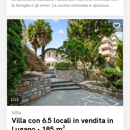
la famiglia e gli amici. La cucina rinnovata e spaziosa
invita a creare capolavori culinari. Con 4 camere da letto,
3 bagni, una pratica dispensa e una cantina, questa
proprietà offre tutto ciò che si desidera per una vita
confortevole. La casa, costruita nel 1990, emana un
fascino senza tempo, mentre la recente ristrutturazione
del 2018 assicura che lo stato dell’immobile sia
impeccabile. L’immobile si distingue per la sua atmosfera
accogliente, spaziosa, soleggiata e piacevole. Gli elevati
standard di costruzione e la posizione centrale e adatta
alle famiglie fanno di questa villa una casa ideale. Nelle
immediate vicinanze si trovano ristoranti, parchi, negozi,
scuole e il centro città. Il riscaldamento centralizzato a
termosifoni garantisce calore...
1
/
13
Villa
Villa con 6.5 locali in vendita in
Lugano - 185 m²