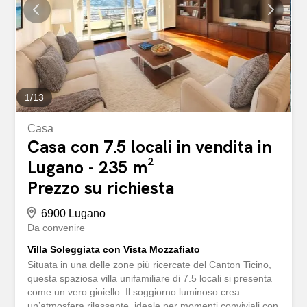
esterni e 3 in garage Vicinanza a negozi, scuole e
trasporti Ottime condizioni dopo la ristrutturazione del
2020 Ambiente affascinante e invitante Finiture di alto
livello Posizione centrale con ottimi collegamenti pubblici
Accessibile con sedia a rotelle...
1
/
13
Casa
Casa con 7.5 locali in vendita in
Lugano - 235 m²
Prezzo su richiesta
6900 Lugano
Da convenire
Villa Soleggiata con Vista Mozzafiato
Situata in una delle zone più ricercate del Canton Ticino,
questa spaziosa villa unifamiliare di 7.5 locali si presenta
come un vero gioiello. Il soggiorno luminoso crea
un’atmosfera rilassante, ideale per momenti conviviali con