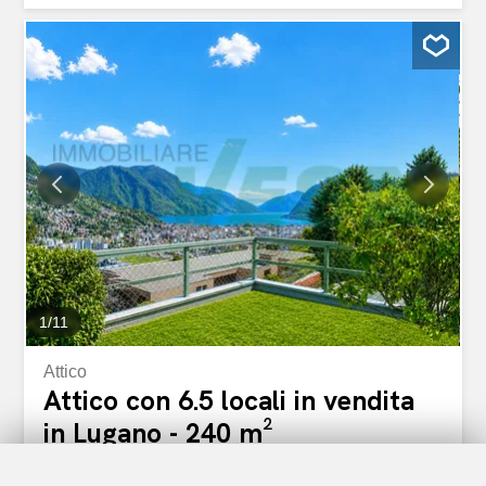
qualità assoluta delle finiture e per la vista panoramica
mozzafiato che abbraccia il Golfo di Lugano e l’intero
contesto cittadino. La zona giorno, ampia, luminosa e con
una concezione architettonica di grande respiro, si integra
con la zona notte, composta da cinque camere da letto,
tra cui una suite padronale elegante e riservata. I cinque
bagni, rifiniti con materiali di pregio e dotati delle più
moderne soluzioni tecniche, offrono un comfort di
altissimo livello. L’edificio è stato realizzato secondo i
criteri più avanzati di sostenibilità e innovazione: pannelli
fotovoltaici, vetri tripli, impianto di pompa di calore
reversibile, predisposizione domotica e colonnine di
ricarica...
1
/
11
Attico
Attico con 6.5 locali in vendita
in Lugano - 240 m²
CHF 2'810'000.-
CHF 11'708.-/m²