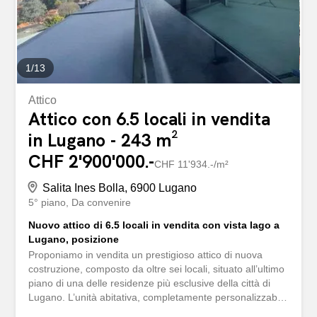
riscaldamento, il rinnovo parziale di bagni e pavimenti,
nonché il miglioramento delle installazioni elettriche. La
casa si sviluppa su due livelli abitativi e offre una...
1
/
13
Attico
Attico con 6.5 locali in vendita
in Lugano - 243 m²
CHF 2'900'000.-
CHF 11'934.-/m²
Salita Ines Bolla, 6900 Lugano
5° piano
Da convenire
Nuovo attico di 6.5 locali in vendita con vista lago a
Lugano, posizione
Proponiamo in vendita un prestigioso attico di nuova
costruzione, composto da oltre sei locali, situato all’ultimo
piano di una delle residenze più esclusive della città di
Lugano. L’unità abitativa, completamente personalizzabile
in base alle esigenze dell’acquirente, si distingue per la