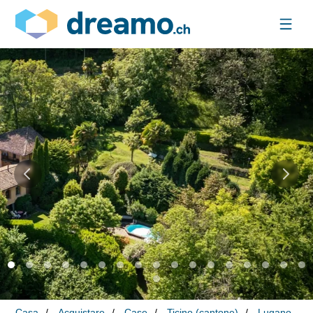
Casa
Acquistare
Case
Ticino (cantone)
Lugano